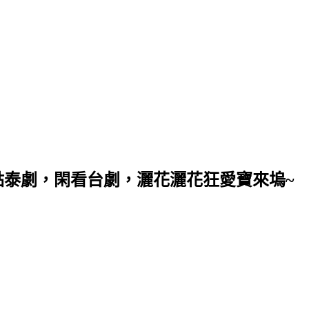
點泰劇，閑看台劇，灑花灑花狂愛寶來塢~