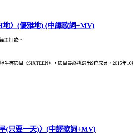
HH地〉(優雅地) (中譯歌詞+MV)
舞主打歌~~
生存節目《SIXTEEN》，節目最終挑選出9位成員，2015年10月
하루(只要一天)〉(中譯歌詞+MV)