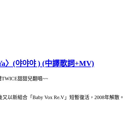
a Ya〉(야야야 ) (中譯歌詞+MV)
體TWICE甜甜兒翻唱~~
又以新組合「Baby Vox Re.V」短暫復活，2008年解散。