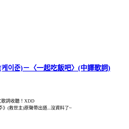
n (케이준)－〈一起吃飯吧〉(中譯歌詞)
歌詞收聽！XDD
주》(救世主)原聲帶出道...沒資料了~