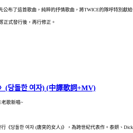
率先公布了這首歌曲，純粹的抒情歌曲，將TWICE的隊呼特別獻給
等正式發行後，再行修正。
(당돌한 여자) (中譯歌詞+MV)
CE老歌新唱~
年發行《당돌한 여자 (唐突的女人)》，為跨世紀代表作。泰妍、Dic