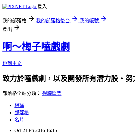
登入
我的部落格
我的部落格後台
我的帳號
登出
啊～梅子嗑戲劇
跳到主文
致力於嗑戲劇，以及開發所有潛力股‧努
部落格全站分類：
視聽娛樂
相簿
部落格
名片
Oct
21
Fri
2016
16:15