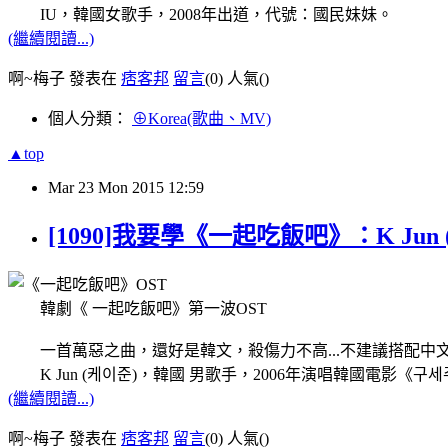
IU，韓國女歌手，2008年出道，代號：國民妹妹。
(繼續閱讀...)
啊~梅子 發表在
痞客邦
留言
(0)
人氣(
)
個人分類：
⊕Korea(歌曲、MV)
▲top
Mar
23
Mon
2015
12:59
[1090]我要學《一起吃飯吧》：K Ju
韓劇《 一起吃飯吧》第一波OST
一首萬惡之曲，還好是韓文，殺傷力不高...不建議搭配中文
K Jun (케이준)，韓國 男歌手，2006年演唱韓國電影《구세
(繼續閱讀...)
啊~梅子 發表在
痞客邦
留言
(0)
人氣(
)