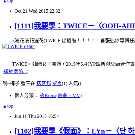
▲top
Oct
21
Wed
2015
22:32
[1111]我要學：TWICE－〈OOH-A
(灑花灑花灑花)TWICE 出道啦！！！！！首張迷你專輯狂
TWICE，韓國女子團體，2015年5月JYP娛樂與Mnet合作實境
(繼續閱讀...)
啊~梅子 發表在
痞客邦
留言
(1)
人氣(
)
個人分類：
⊕Korea(歌曲、MV)
▲top
Jun
11
Thu
2015
16:54
[1102]我要學《假面》：LYn－〈단 