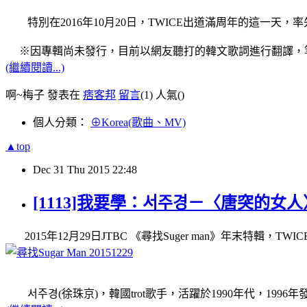
特別在2016年10月20日，TWICE出道滿周年的這一天，
※因專輯尚未發行，目前以網友聽打的韓文歌詞進行翻譯，
(繼續閱讀...)
啊~梅子 發表在
痞客邦
留言
(1)
人氣(
)
個人分類：
⊕Korea(歌曲、MV)
▲top
Dec
31
Thu
2015
22:48
[1113]我要學：서주경－〈唐突的女人〉
2015年12月29日JTBC 《尋找Suger man》年末特輯，TWI
서주경(徐珠京)，韓國trot歌手，活躍於1990年代，1996