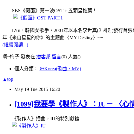
SBS《假面》第一波OST，五顆星推薦！
LYn，韓國女歌手，2001年以本名李世真(이세진)發行首張專輯，200
年《來自星星的你》的主題曲〈MY Destiny〉~~
(繼續閱讀...)
啊~梅子 發表在
痞客邦
留言
(0)
人氣(
)
個人分類：
⊕Korea(歌曲、MV)
▲top
May
19
Tue
2015
16:20
[1099]我要學《製作人》：IU－ 〈心
《製作人》插曲，IU的特別獻禮