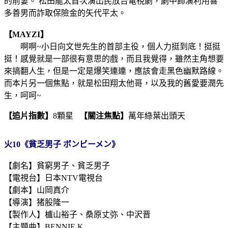
的前妻。 松田龍太首次演出民放台電視劇，劇中飾演利用喜
多善男而詐取保險金的矢代平太。
【MAYZI】
啊啊~小日向文世先生的首部主役，個人力挺到底！挺挺
挺！感覺就是一部很有意思的戲，而且我覺得，雖然主角想要
來搞翻人生，但是一定是爆笑連連，應該會走黑色幽默路線。
而本片另一個焦點，就是松田翔太他哥，以及我的舊愛要潤先
生，呵呵~
【追片指數】
8顆星
【關注焦點】
萬年綠葉出頭天
火10《貧乏男子 ボンビーメン》
【劇名】貧窮男子、貧乏男子
【電視台】日本NTV電視台
【劇本】山岡真介
【導演】猪股隆一
【製作人】櫨山裕子、桑原丈弥、中沢晋
【主題曲】BENNIE K