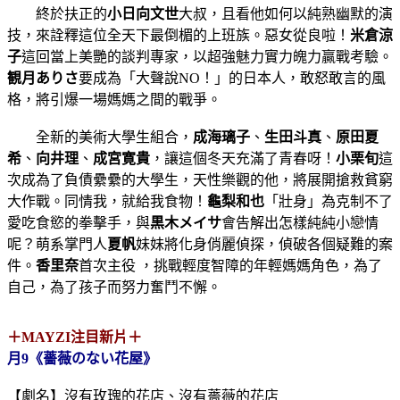
終於扶正的
小日向文世
大叔，且看他如何以純熟幽默的演
技，來詮釋這位全天下最倒楣的上班族。惡女從良啦！
米倉涼
子
這回當上美艷的談判專家，以超強魅力實力魄力贏戰考驗。
観月ありさ
要成為「大聲說NO！」的日本人，敢怒敢言的風
格，將引爆一場媽媽之間的戰爭。
全新的美術大學生組合，
成海璃子
、
生田斗真
、
原田夏
希
、
向井理
、
成宮寛貴
，讓這個冬天充滿了青春呀！
小栗旬
這
次成為了負債纍纍的大學生，天性樂觀的他，將展開搶救貧窮
大作戰。同情我，就給我食物！
龜梨和也
「壯身」為克制不了
愛吃食慾的拳擊手，與
黒木メイサ
會告解出怎樣純純小戀情
呢？萌系掌門人
夏帆
妹妹將化身俏麗偵探，偵破各個疑難的案
件。
香里奈
首次主役 ，挑戰輕度智障的年輕媽媽角色，為了
自己，為了孩子而努力奮鬥不懈。
＋MAYZI注目新片＋
月9《薔薇のない花屋》
【劇名】沒有玫瑰的花店、沒有薔薇的花店