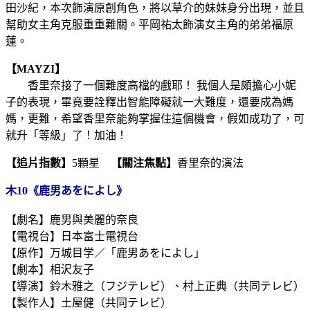
田沙紀，本次飾演原創角色，將以草介的妹妹身分出現，並且
幫助女主角克服重重難關。平岡祐太飾演女主角的弟弟福原
蓮。
【MAYZI】
香里奈接了一個難度高檔的戲耶！ 我個人是頗擔心小妮
子的表現，畢竟要詮釋出智能障礙就一大難度，還要成為媽
媽，更難，希望香里奈能夠掌握住這個機會，假如成功了，可
就升「等級」了！加油！
【追片指數】
5顆星
【關注焦點】
香里奈的演法
木10《鹿男あをによし》
【劇名】鹿男與美麗的奈良
【電視台】日本富士電視台
【原作】万城目学／「鹿男あをによし」
【劇本】相沢友子
【導演】鈴木雅之（フジテレビ）、村上正典（共同テレビ）
【製作人】土屋健（共同テレビ）