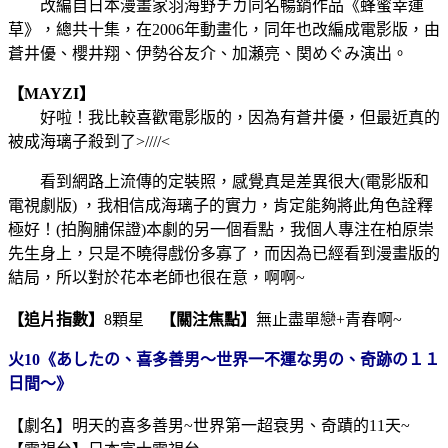
改編自日本漫畫家羽海野チカ同名暢銷作品《蜂蜜幸運
草》，總共十集，在2006年動畫化，同年也改編成電影版，由
蒼井優、櫻井翔、伊勢谷友介、加瀬亮、関めぐみ演出。
【MAYZI】
好啦！我比較喜歡電影版的，因為有蒼井優，但最近真的
被成海璃子殺到了>////<
看到網路上流傳的定裝照，感覺真是差異很大(電影版和
電視劇版) ，我相信成海璃子的實力，肯定能夠將此角色詮釋
極好！(拍胸脯保證)本劇的另一個看點，我個人專注在柏原崇
先生身上，只是不曉得戲份多寡了，而因為已經看到漫畫版的
結局，所以對於花本老師也很在意，啊啊~
【追片指數】
8顆星
【關注焦點】
無止盡單戀+青春啊~
火10《あしたの、喜多善男～世界一不運な男の、奇跡の１１
日間～》
【劇名】明天的喜多善男~世界第一超衰男、奇蹟的11天~