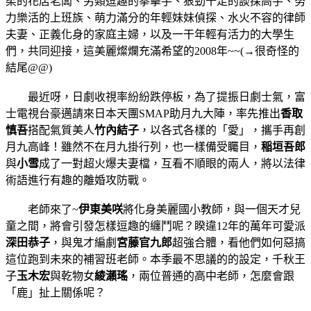
柔的花店老闆、另類逗趣的拳擊手、狠勁十足的談探高手、努
力樂活的上班族、萌力滿分的年輕妹妹偵探、水火不容的律師
夫妻、正義化身的家庭主婦，以及一干年輕有活力的大學生
們，共同迎接，這美麗燦爛充滿希望的2008年~~(→很奇怪的
結尾@@)
最近呀，日劇收視率紛紛跌停板，為了提振日劇士氣，富
士電視台豪邁請來日本天團SMAP助月九大陣，率先推出
香取
慎吾
搭配氣質美人
竹內結子
，以各式各樣的「愛」，攜手再創
月九高峰！雖然不在月九掛行列，也一樣備受矚目，
稲垣吾郎
與
小雪
成了一對超火爆夫妻檔，互看不順眼的兩人，將以法律
術語進行有趣的離婚攻防戰。
老師來了~
伊東美咲
將化身美麗國小教師，與一個天才兒
童之間，將會引發怎樣逗趣的纏鬥呢？睽違12年的萬年可愛派
深田恭子
，與鬼才編劇
宮藤官九郎
超強合體，看他們如何惡搞
這位跑到未來的補習班老師。本季最不思議的的設定，千秋王
子
玉木宏
與乾物女
綾瀨瑤
，兩位普通的高中老師，怎麼會跟
「鹿」扯上關係呢？