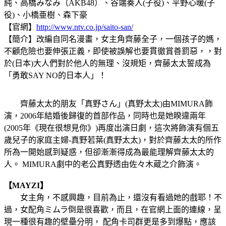
純、高橋みなみ（AKB48）、谷端奏人(子役)、平野心暖(子
役)、小橋亜樹、森下豪
【官網】
http://www.ntv.co.jp/saito-san/
【簡介】改編自同名漫畫，女主角齊藤全子，一個孩子的媽，
不顧危險也要伸張正義，即使被誤解也要貫徹賞善罰惡，，對
於(日本)大人們對於他人的無理、沒規矩，齊藤太太誓成為
「勇敢SAY NO的日本人」！
齊藤太太的朋友「真野さん」(真野太太)由MIMURA飾
演，2006年結婚後歸復的首部作品，同時也是她睽違兩年
(2005年《現在很想見你》)再度出演日劇，這次將飾演有個五
歲兒子的家庭主婦-真野若葉(真野太太)，對於齊藤太太的所作
所為一開始感到疑惑，但卻漸漸得成為最能理解齊藤太太的
人。 MIMURA劇中的老公真野透由佐々木蔵之介飾演。
【MAYZI】
女主角，不感興趣，目前為止，還沒有看過她的戲耶！不
過，女配角ミムラ倒是很喜歡，而且，在官網上面的連線，呈
現一種很有趣的壁壘分明， 配角卡司群更是多到爆點，應該