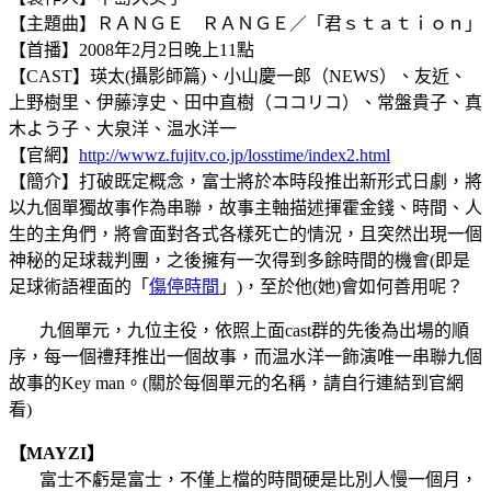
【主題曲】ＲＡＮＧＥ ＲＡＮＧＥ／「君ｓｔａｔｉｏｎ」
【首播】2008年2月2日晚上11點
【CAST】瑛太(攝影師篇)、小山慶一郎（NEWS）、友近、
上野樹里、伊藤淳史、田中直樹（ココリコ）、常盤貴子、真
木よう子、大泉洋、温水洋一
【官網】
http://wwwz.fujitv.co.jp/losstime/index2.html
【簡介】打破既定概念，富士將於本時段推出新形式日劇，將
以九個單獨故事作為串聯，故事主軸描述揮霍金錢、時間、人
生的主角們，將會面對各式各樣死亡的情況，且突然出現一個
神秘的足球裁判團，之後擁有一次得到多餘時間的機會(即是
足球術語裡面的「
傷停時間
」)，至於他(她)會如何善用呢？
九個單元，九位主役，依照上面cast群的先後為出場的順
序，每一個禮拜推出一個故事，而温水洋一飾演唯一串聯九個
故事的Key man。(關於每個單元的名稱，請自行連結到官網
看)
【MAYZI】
富士不虧是富士，不僅上檔的時間硬是比別人慢一個月，