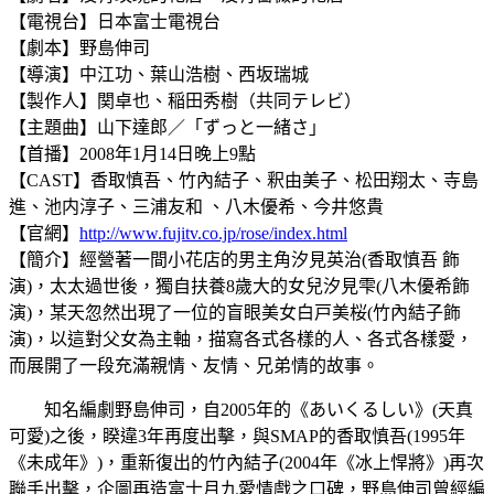
【電視台】日本富士電視台
【劇本】野島伸司
【導演】中江功、葉山浩樹、西坂瑞城
【製作人】関卓也、稲田秀樹（共同テレビ）
【主題曲】山下達郎／「ずっと一緒さ」
【首播】2008年1月14日晚上9點
【CAST】香取慎吾、竹內結子、釈由美子、松田翔太、寺島
進、池内淳子、三浦友和 、八木優希、今井悠貴
【官網】
http://www.fujitv.co.jp/rose/index.html
【簡介】經營著一間小花店的男主角汐見英治(香取慎吾 飾
演)，太太過世後，獨自扶養8歲大的女兒汐見雫(八木優希飾
演)，某天忽然出現了一位的盲眼美女白戸美桜(竹內結子飾
演)，以這對父女為主軸，描寫各式各樣的人、各式各樣愛，
而展開了一段充滿親情、友情、兄弟情的故事。
知名編劇野島伸司，自2005年的《あいくるしい》(天真
可愛)之後，睽違3年再度出擊，與SMAP的香取慎吾(1995年
《未成年》)，重新復出的竹內結子(2004年《冰上悍將》)再次
聯手出擊，企圖再造富士月九愛情戲之口碑，野島伸司曾經編