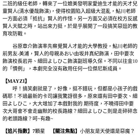
二班的級任老師，轉來了一位媲美發明家愛迪生才能的天才兒
童賢人(清水優哉飾演)，使得校園陷入超級大混亂，鮎川老師
一方面必須「抵抗」賢人的作怪，另一方面又必須在校方反感
賢人天賦之時，站出來力挺，於是乎展開了一段搞笑惡逗的教
育攻防戰。
谷原章介飾演率先察覺賢人才能的大學教授，鮎川老師的
前男友-美浦，賢人的母親あおい由坂井真紀飾演，田中要次
飾演校長岩井、細田よしひこ飾演副班導久保。不同以往金10
的「慣例」，本劇完全沒有啟用任何一位傑尼斯成員。
【MAYZI】
呼！搞笑劇就是了，好像，挺不錯玩，但都是小孩子的戲
碼耶！不過最新的卡司讓我驚訝很多，原來還有田中要次、細
田よしひこ，大大增加了本戲對我的 期待度，不曉得田中要
次大哥會不會走幽默的校長路線？細田よしひこ則是走碎碎念
的老頭路線？呵~有趣~
【追片指數】7
顆星
【關注焦點】
小朋友是天使還是惡魔？