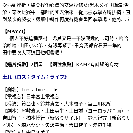
次遇到挫折，總會找他心儀的安潔拉修女(黒木メイサ飾演)告
解，某次比賽中，卻吐的死去活來，從此被拳擊界所排擠，直
到某次的契機，讓畑中耕作再度有機會重回拳擊場，他將....？
【MAYZI】
個人不好這種題材，尤其又是一干沒興趣的卡司時，哈哈
哈哈哈~山田小弟弟，有緣再聚了~畢竟我都會看第一集的！
田中要次大哥這回也嘎戲喔！
【追片指數】
2顆星
【關注焦點】
KAME有練過的身材
土11《ロス：タイム：ライフ》
【劇名】Loss：Time：Life
【電視台】日本富士電視台
【導演】筧昌也、鈴井貴之、大木綾子、冨士川祐輔
【劇本】屋敷豪太、土田英生、上田誠（ヨーロッパ企画）、
吉田智子、橋本博行（新宿ミサイル）、鈴木智尋（新宿ミサ
イル）、森ハヤシ、矢沢幸治、吉田智子、渡辺千穂
【製作人】中島久美子