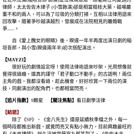
律師，太太佐佐木律子 (小雪飾演)卻是相當粗枝大葉，磁場嚴
重不和的兩人，可以為了垃圾的分類打掃，互相以法律用語來
回攻擊，隨著爭吵越演越烈，發展成在法院相見的離婚戰
爭......。
自《愛上醜女的眼睛》後，睽違一年半再度出演日劇的稲
垣吾郎，與小雪(睽違兩年半)初次搭配演出。
【MAYZI】
很好玩的劇情設定呀！使用法律術語來吵架，光用想像就
覺得很過癮，還真的謹守「君子動口不動手」的古語咧！兩位
主角的戲，我都沒看過，趁此機會，好好欣賞一下兩位的演
技，同劇演出的配角們，也都相當閃亮，
【追片指數】
9顆星
【關注焦點】
看日劇學法律
【結語】
除了《SP》、《金八先生》還是延續秋季檔之外，每一
個時段都推出新戲，感覺閃亮又有點小無力，目前興趣最旺的
有《未來講師》-好久沒被宮藤官九郎笑到了、《佐佐木夫