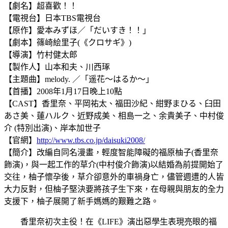
【劇名】超喜歡！！
【電視台】日本TBS電視台
【原作】愛本みずほ／「だいすき！！」
【劇本】篠崎絵里子(《クロサギ》)
【導演】竹村健太郎
【製作人】山本和夫、川西琢
【主題曲】melody. ／「遥花～はるか～」
【首播】2008年1月17日晚上10點
【CAST】香里奈、平岡祐太、福田沙紀、紺野まひる、臼田
あさ美、蓮ハルク、近野成美、相島一之、余貴美子、中村俊
介 (特別出演)、岸本加世子
【官網】
http://www.tbs.co.jp/daisuki2008/
【簡介】改編自同名漫畫，輕度智能障礙的福原柚子(香里奈
飾演)，與一起工作的草介(中村俊介飾演)以結婚為前提開始了
交往，柚子懷孕後，草介卻意外的車禍身亡，儘管週遭的人皆
大力反對，但柚子堅決要將孩子生下來，在母親與朋友的全力
支援下，柚子展開了新手媽媽的艱難之路。
香里奈初次主役！在《LIFE》演出惡學生表現亮眼的福