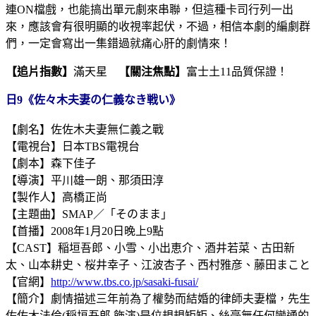
連ON檔戲，也能搞出單元劇來串聯，但這種卡司行列一出
來，應該會有很明顯的收視率起伏，不過，相信本劇的編劇群
們，一定會寫出一集錯過就痛心肝的劇情來！
【追片指數】
滿天星
【關注焦點】
富士土11品質保證！
日9《佐々木夫妻の仁義なき戦い》
【劇名】佐佐木夫妻無仁義之戰
【電視台】日本TBS電視台
【劇本】森下佳子
【導演】平川雄一朗、那須田淳
【製作人】高橋正尚
【主題曲】SMAP／「そのまま」
【首播】2008年1月20日晚上9點
【CAST】稲垣吾郎、小雪、小出恵介、酒井若菜、古田新
太、山本耕史、桜井幸子、江波杏子、西村雅彦、藤田まこと
【官網】
http://www.tbs.co.jp/sasaki-fusai/
【簡介】劇情描述三年前為了權勢而結婚的律師夫妻檔，先生
佐佐木法倫(稲垣吾郎 飾演)是位規規矩矩、絲毫無任何變通的