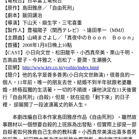
【電視台】日本富士電視台
【原作】島田雅彦／「自由死刑」
【劇本】飯田譲治
【導演】下山天、麻生学、三宅喜重
【製作人】豊福陽子（関西テレビ）、遠田孝一（MMJ）
【主題曲】山崎まさよし／「真夜中のＢｏｏｎ Ｂｏｏｎ」
【首播】2008年1月8日晚上10點
【CAST】小日向文世、松田龍平、小西真奈美、栗山千明、
吉高由里子、今井雅之、岩松了、要潤、生瀬勝久
【官網】
http://www.ktv.co.jp/yoshio/index.html
【簡介】他的名字是善多善男(小日向文世飾演)，很善良的一
個人，11年前，唯一的朋友去世，結婚不到半年就跟老婆離
婚，終極孤獨的生活著，一切的不順遂，讓他決定在11天後實
行「自由死刑」(自殺)，但是，就在這些「剩下來」的日子
裡， 卻展開了一段波濤萬丈的新人生。
本劇改編自日本作家島田雅彦作品《自由死刑》，雖然故
事題材以一個想要自殺的上班族為出發點，但實際上卻是一部
自殺者如何挽救自己生命的教科書。小西真奈美演出喜多善男