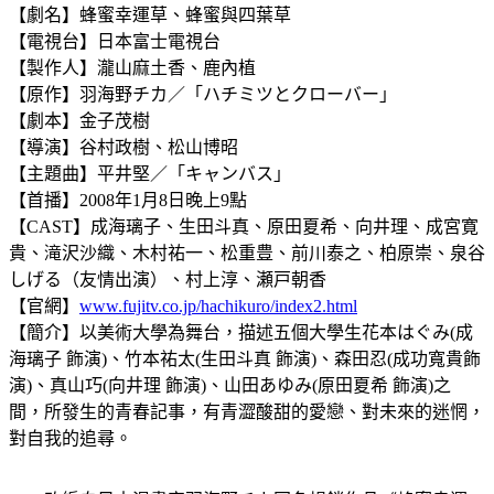
【劇名】蜂蜜幸運草、蜂蜜與四葉草
【電視台】日本富士電視台
【製作人】瀧山麻土香、鹿內植
【原作】羽海野チカ／「ハチミツとクローバー」
【劇本】金子茂樹
【導演】谷村政樹、松山博昭
【主題曲】平井堅／「キャンバス」
【首播】2008年1月8日晚上9點
【CAST】成海璃子、生田斗真、原田夏希、向井理、成宮寛
貴、滝沢沙織、木村祐一、松重豊、前川泰之、柏原崇、泉谷
しげる（友情出演）、村上淳、瀬戸朝香
【官網】
www.fujitv.co.jp/hachikuro/index2.html
【簡介】以美術大學為舞台，描述五個大學生花本はぐみ(成
海璃子 飾演)、竹本祐太(生田斗真 飾演)、森田忍(成功寬貴飾
演)、真山巧(向井理 飾演)、山田あゆみ(原田夏希 飾演)之
間，所發生的青春記事，有青澀酸甜的愛戀、對未來的迷惘，
對自我的追尋。