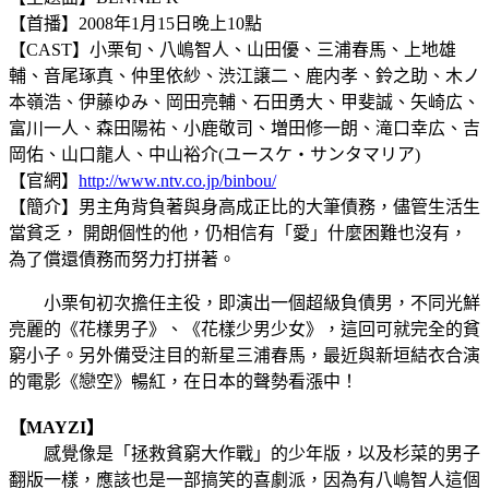
【首播】2008年1月15日晚上10點
【CAST】小栗旬、八嶋智人、山田優、三浦春馬、上地雄
輔、音尾琢真、仲里依紗、渋江譲二、鹿内孝、鈴之助、木ノ
本嶺浩、伊藤ゆみ、岡田亮輔、石田勇大、甲斐誠、矢崎広、
富川一人、森田陽祐、小鹿敬司、増田修一朗、滝口幸広、吉
岡佑、山口龍人、中山裕介(ユースケ・サンタマリア)
【官網】
http://www.ntv.co.jp/binbou/
【簡介】男主角背負著與身高成正比的大筆債務，儘管生活生
當貧乏， 開朗個性的他，仍相信有「愛」什麼困難也沒有，
為了償還債務而努力打拼著。
小栗旬初次擔任主役，即演出一個超級負債男，不同光鮮
亮麗的《花樣男子》、《花樣少男少女》，這回可就完全的貧
窮小子。另外備受注目的新星三浦春馬，最近與新垣結衣合演
的電影《戀空》暢紅，在日本的聲勢看漲中！
【MAYZI】
感覺像是「拯救貧窮大作戰」的少年版，以及杉菜的男子
翻版一樣，應該也是一部搞笑的喜劇派，因為有八嶋智人這個