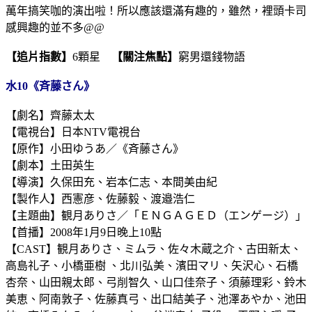
萬年搞笑咖的演出啦！所以應該還滿有趣的，雖然，裡頭卡司
感興趣的並不多@@
【追片指數】
6顆星
【關注焦點】
窮男還錢物語
水10《斉藤さん》
【劇名】齊藤太太
【電視台】日本NTV電視台
【原作】小田ゆうあ／《斉藤さん》
【劇本】土田英生
【導演】久保田充、岩本仁志、本間美由紀
【製作人】西憲彦、佐藤毅、渡邉浩仁
【主題曲】観月ありさ／「ＥＮＧＡＧＥＤ（エンゲージ）」
【首播】2008年1月9日晚上10點
【CAST】観月ありさ、ミムラ、佐々木蔵之介、古田新太、
高島礼子、小橋亜樹 、北川弘美、濱田マリ、矢沢心、石橋
杏奈、山田親太郎、弓削智久、山口佳奈子、須藤理彩、鈴木
美恵、阿南敦子、佐藤真弓、出口結美子、池澤あやか、池田