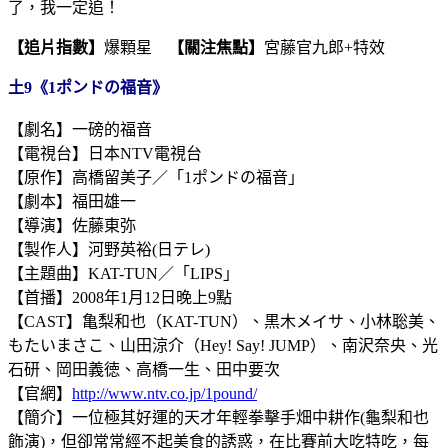
了，我一定追！
【追片指數】
爆顆星
【關注焦點】
宮藤官九郎+特效
土9《1ポンドの福音》
【劇名】一磅的福音
【電視台】日本NTV電視台
【原作】高橋留美子／「1ポンドの福音」
【劇本】福田雄一
【導演】佐藤東弥
【製作人】河野英裕(日テレ)
【主題曲】KAT-TUN／「LIPS」
【首播】2008年1月12日晚上9點
【CAST】亀梨和也（KAT-TUN）、黒木メイサ、小林聡美、
もたいまさこ、山田涼介（Hey! Say! JUMP）、南沢奈央、光
石研、岡田義徳、高橋一生、田中要次
【官網】
http://www.ntv.co.jp/1pound/
【簡介】一位極其好運的天才年輕拳擊手畑中耕作(龜梨和也
飾演)，但卻常常經不起美食的誘惑，在比賽前大吃特吃，每