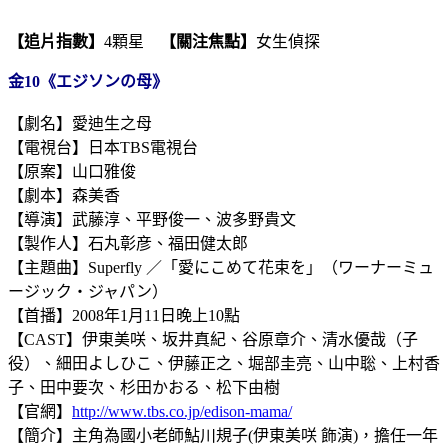
【追片指數】
4顆星
【關注焦點】
女生偵探
金10《エジソンの母》
【劇名】愛迪生之母
【電視台】日本TBS電視台
【原案】山口雅俊
【劇本】森美香
【導演】武藤淳、平野俊一、波多野貴文
【製作人】石丸彰彦、福田健太郎
【主題曲】Superfly ／「愛にこめて花束を」（ワーナーミュ
ージック・ジャパン）
【首播】2008年1月11日晚上10點
【CAST】伊東美咲、坂井真紀、谷原章介、清水優哉（子
役）、細田よしひこ、伊藤正之、堀部圭亮、山中聡、上村香
子、田中要次、杉田かおる、松下由樹
【官網】
http://www.tbs.co.jp/edison-mama/
【簡介】主角為國小老師鮎川規子(伊東美咲 飾演)，擔任一年