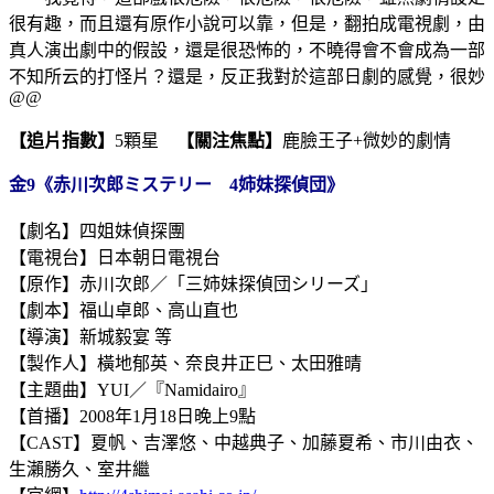
很有趣，而且還有原作小說可以靠，但是，翻拍成電視劇，由
真人演出劇中的假設，還是很恐怖的，不曉得會不會成為一部
不知所云的打怪片？還是，反正我對於這部日劇的感覺，很妙
@@
【追片指數】
5顆星
【關注焦點】
鹿臉王子+微妙的劇情
金9《赤川次郎ミステリー 4姉妹探偵団》
【劇名】四姐妹偵探團
【電視台】日本朝日電視台
【原作】赤川次郎／「三姉妹探偵団シリーズ」
【劇本】福山卓郎、高山直也
【導演】新城毅宴 等
【製作人】橫地郁英、奈良井正巳、太田雅晴
【主題曲】YUI／『Namidairo』
【首播】2008年1月18日晚上9點
【CAST】夏帆、吉澤悠、中越典子、加藤夏希、市川由衣、
生瀨勝久、室井繼