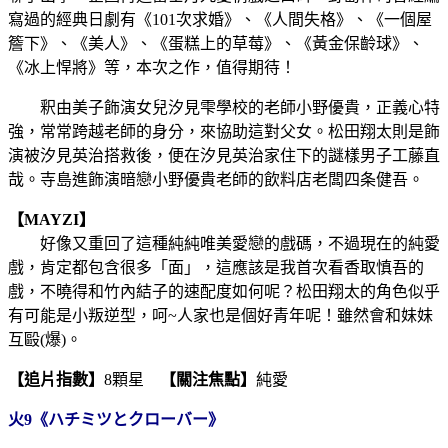
寫過的經典日劇有《101次求婚》、《人間失格》、《一個屋
簷下》、《美人》、《蛋糕上的草莓》、《黃金保齡球》、
《冰上悍將》等，本次之作，值得期待！
釈由美子飾演女兒汐見雫學校的老師小野優貴，正義心特
強，常常跨越老師的身分，來協助這對父女。松田翔太則是飾
演被汐見英治搭救後，便在汐見英治家住下的謎樣男子工藤直
哉。寺島進飾演暗戀小野優貴老師的飲料店老闆四条健吾。
【MAYZI】
好像又重回了這種純純唯美愛戀的戲碼，不過現在的純愛
戲，肯定都包含很多「面」，這應該是我首次看香取慎吾的
戲，不曉得和竹內結子的速配度如何呢？松田翔太的角色似乎
有可能是小叛逆型，呵~人家也是個好青年呢！雖然會和妹妹
互毆(爆)。
【追片指數】
8顆星
【關注焦點】
純愛
火9《ハチミツとクローバー》