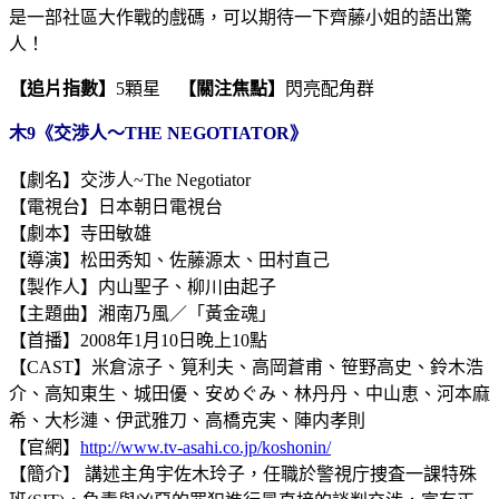
是一部社區大作戰的戲碼，可以期待一下齊藤小姐的語出驚
人！
【追片指數】
5顆星
【關注焦點】
閃亮配角群
木9《交渉人～THE NEGOTIATOR》
【劇名】交涉人~The Negotiator
【電視台】日本朝日電視台
【劇本】寺田敏雄
【導演】松田秀知、佐藤源太、田村直己
【製作人】内山聖子、柳川由起子
【主題曲】湘南乃風／「黃金魂」
【首播】2008年1月10日晚上10點
【CAST】米倉涼子、筧利夫、高岡蒼甫、笹野高史、鈴木浩
介、高知東生、城田優、安めぐみ、林丹丹、中山恵、河本麻
希、大杉漣、伊武雅刀、高橋克実、陣内孝則
【官網】
http://www.tv-asahi.co.jp/koshonin/
【簡介】 講述主角宇佐木玲子，任職於警視庁捜査一課特殊