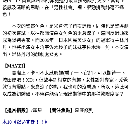
班(SIT)，負責與凶惡的罪犯進行最直接的談判交涉，富有正
義感及清晰的思路，在「男性社會」裡，狠勁拼勁絲毫不遜
色！
本次的警察角色，是米倉涼子首次詮釋，同時也是警匪劇
的初次嘗試，以往都飾演惡女角色的米倉涼子，這回反過頭來
成為談判專家。而2006年「日本國民美少女」的冠軍得主林丹
丹，也將出演女主角宇佐木玲子的妹妹宇佐木澪一角，本次演
出，是林丹丹的戲劇處女秀。
【MAYZI】
實際上，卡司不太感興趣(看了一下官網，可以期待一下
城田優吧！XD)，但故事卻相當的有趣，女性談判專家，感覺
就很有爆點，米倉涼子的戲，我也真的沒看過，所以，這此可
以成為初體驗，不曉得能否呈現出期待中的那種驚險度呢？
【追片指數】
7顆星
【關注焦點】
惡匪談判
木10《だいすき！！》