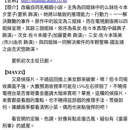
【官網】
http://4shimai.asahi.co.jp/
【簡介】改編自同名暢銷小說，主角為四姐妹中的么妹佐々本
夕里子(夏帆 飾演)，她將以敏銳的推理能力、行動力，一一解
決艱難的事件。原作中的設定為三姐妹，而在電視劇版將以四
姐妹呈現，其餘三個姐妹，依序為長女-佐々本真理(中越典子
飾演)、次女-佐々本綾子(加藤夏希 飾演)、三女-佐々本珠美
(市川由衣 飾演)，與四姐妹一同解決案件的年輕警察-國友靖
之由吉沢悠飾演。
夏帆初次主役日劇。
【MAYZI】
又是偵探片，不過這回換上美女群來破案，嗯！但卡司吸
收廣面不強，大膽預測收視率可能在15%左右徘徊了，不曉得
電視台是否會砸重金邀請大咖來賓呢？畢竟，這種的偵探片，
來賓都是看戲的重點，也不曉得這部戲的推理手法，等級如
何，連續兩季都看清粥小菜，偶而也來點強悍的吧！
看官網的定裝、色調，好像有點走復古風，疑似有《富豪
刑事》的感覺。