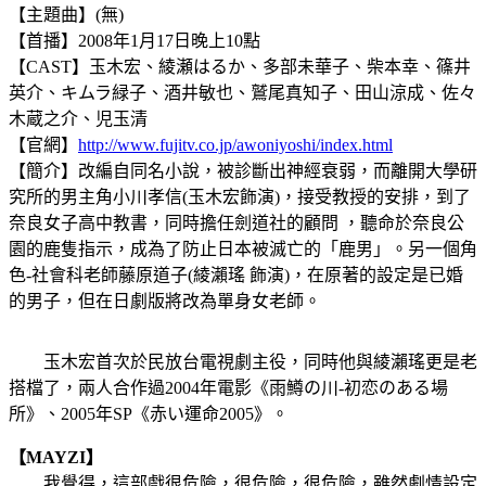
【主題曲】(無)
【首播】2008年1月17日晚上10點
【CAST】玉木宏、綾瀬はるか、多部未華子、柴本幸、篠井
英介、キムラ緑子、酒井敏也、鷲尾真知子、田山涼成、佐々
木蔵之介、児玉清
【官網】
http://www.fujitv.co.jp/awoniyoshi/index.html
【簡介】改編自同名小說，被診斷出神經衰弱，而離開大學研
究所的男主角小川孝信(玉木宏飾演)，接受教授的安排，到了
奈良女子高中教書，同時擔任劍道社的顧問 ，聽命於奈良公
園的鹿隻指示，成為了防止日本被滅亡的「鹿男」。另一個角
色-社會科老師藤原道子(綾瀨瑤 飾演)，在原著的設定是已婚
的男子，但在日劇版將改為單身女老師。
玉木宏首次於民放台電視劇主役，同時他與綾瀨瑤更是老
搭檔了，兩人合作過2004年電影《雨鱒の川-初恋のある場
所》、2005年SP《赤い運命2005》。
【MAYZI】
我覺得，這部戲很危險，很危險，很危險，雖然劇情設定