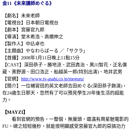
金11《未来講師めぐる》
【劇名】未來老師
【電視台】日本朝日電視台
【劇本】宮藤官九郎
【導演】堂木希浩、高橋伸之
【製作人】中込卓也
【主題曲】やなわらばーる ／「サクラ」
【首播】2008年1月11日晚上11點15分
【CAST】深田恭子、勝地涼、武田真治、黑川智花、正名僕
蔵、黑野源、田口浩正、船越英一郎(特別出演)、地井武男
【官網】
http://www.tv-asahi.co.jp/meguru/
【簡介】一位補習班的英文老師吉田めぐる(深田恭子飾演)，
在24歲生日那天，忽然有了可以預見學生20年後生活的超能
力。
【MAYZI】
看到官網的預告，一整個，無厘頭，還滿有周星馳電影的
FU，總之短短幾秒，就能很明顯感受宮藤官九郎的惡搞功力