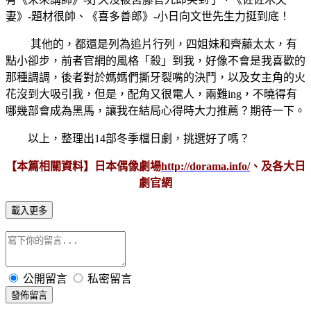
妻》-題材很帥、《喜多善郎》-小日向文世先生力挺到底！
其他的，都還是列為追片行列，四姐妹和齊藤太太，有
點小卻步，前者官網的風格「殺」到我，好像不會是我喜歡的
那種調調，後者對於媽媽們撕牙裂嘴的決鬥，以及女主角的火
花沒到大吸引我，但是，配角又很電人，兩難ing，不曉得有
哪幾部會成為黑馬，讓我在結局心得時大力推薦？期待一下。
以上，整理出14部冬季檔日劇，挑選好了嗎？
【本篇相關資料】日本偶像劇場
http://dorama.info/
、及各大日
劇官網
載入更多
公開留言
私密留言
發佈留言