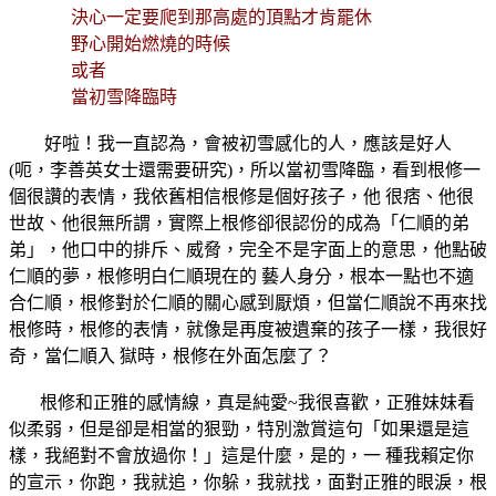
決心一定要爬到那高處的頂點才肯罷休
野心開始燃燒的時候
或者
當初雪降臨時
好啦！我一直認為，會被初雪感化的人，應該是好人
(呃，李善英女士還需要研究)，所以當初雪降臨，看到根修一
個很讚的表情，我依舊相信根修是個好孩子，他 很痞、他很
世故、他很無所謂，實際上根修卻很認份的成為「仁順的弟
弟」，他口中的排斥、威脅，完全不是字面上的意思，他點破
仁順的夢，根修明白仁順現在的 藝人身分，根本一點也不適
合仁順，根修對於仁順的關心感到厭煩，但當仁順說不再來找
根修時，根修的表情，就像是再度被遺棄的孩子一樣，我很好
奇，當仁順入 獄時，根修在外面怎麼了？
根修和正雅的感情線，真是純愛~我很喜歡，正雅妹妹看
似柔弱，但是卻是相當的狠勁，特別激賞這句「如果還是這
樣，我絕對不會放過你！」這是什麼，是的，一 種我賴定你
的宣示，你跑，我就追，你躲，我就找，面對正雅的眼淚，根