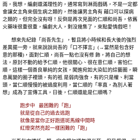
雨，我想，編劇還滿理性的，通常寫到淋雨戲碼，不是一定都
會讓女主角來個生病之類的，然後讓男主角有 藉口可以探病
之類的，但完全沒有呀！反倒是再次見面的仁順和尚吾，依舊
火藥味很重很重，編劇大人，剩沒幾集了，來點愛情戲吧！
想來先紀錄「尚吾先生」，暫且將小時候和長大後的強烈
差異擺一旁，就來說說尚吾的「口不擇言」(→當然是包含好
意的那種)，面對仁順，尚吾一點也沒有修 飾，將自己的想
法，原封不動的給予仁順，他很關心、很在意仁順，害怕仁
順，這樣一個善良單純的女孩，闖進宛如大染缸的綜藝圈，瞬
息萬變的圈子裡頭，有的祇 是弱肉強食，有的只是權、利當
頭，當仁順慢慢的被過度利用，當仁順的「率直，為別人著
想」成為了宣傳工具，日後，仁順還能是仁順嗎？
跑步中 最困難的「跑」
就是從自己的過去逃跑
就像是當你正好跑道斑馬線中間時
紅燈突然亮起一樣困難的「跑」