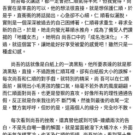
尚吾每次講話，都一定會把仁順氣得半死，但我覺得，尚
吾實在是率直的可以，他的想法很直接，就是想保護仁順，於
是乎，直衝衝的將話拋出，心急卻不心細，仁 順看似灑脫，
實則是一個深深被過去的自己困縛著，仁順尋求重生，尋求全
新的自己，於是，她走向螢光幕順水推舟，成為了備受人們讚
揚的「地鐵女杰」，她明白 尚吾口中的「成名泡沫化」，不
過，就這個當下，讓她能好好享受被愛的感覺吧！雖然只是一
種虛幻感。
尚吾的話就像是白紙上的一滴黑點，他所要表達的就是那
滴黑點，直接，不過跑進仁順耳裡，卻有白紙般大小的誤解。
每次尚吾和仁順的對手戲，就特別的精采，尚 吾可以在仁順
面前，展現出小毛男孩的酸口氣，絲毫不若外表的風度翩翩，
而仁順面對尚吾，也更是發狠的直攻，好像所有的理性通通告
假，反正就是你來我往的不 斷鬥嘴，然後到最後的收尾一定
是，雙方氣呼呼，但妙的是，這兩個人的緣分，完全吵不散。
每次看到尚吾的挫敗，還真替他感到可憐~連續兩次的告
白，不是先自嘲一番的解圍，就是當面被潑下大桶冷水，外面
的天氣怎樣寒冷，也不及仁順的拒絕...尚吾加油，看到第十集