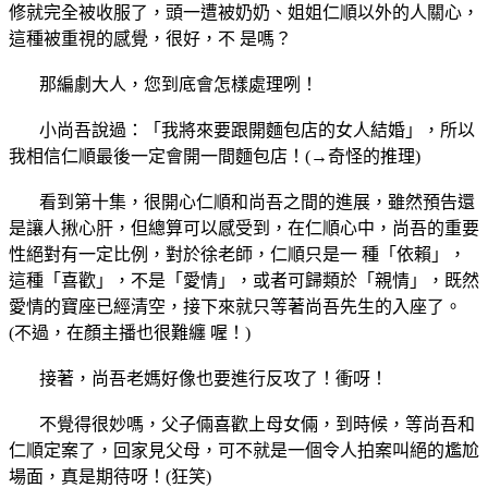
修就完全被收服了，頭一遭被奶奶、姐姐仁順以外的人關心，
這種被重視的感覺，很好，不 是嗎？
那編劇大人，您到底會怎樣處理咧！
小尚吾說過：「我將來要跟開麵包店的女人結婚」，所以
我相信仁順最後一定會開一間麵包店！(→奇怪的推理)
看到第十集，很開心仁順和尚吾之間的進展，雖然預告還
是讓人揪心肝，但總算可以感受到，在仁順心中，尚吾的重要
性絕對有一定比例，對於徐老師，仁順只是一 種「依賴」，
這種「喜歡」，不是「愛情」，或者可歸類於「親情」，既然
愛情的寶座已經清空，接下來就只等著尚吾先生的入座了。
(不過，在顏主播也很難纏 喔！)
接著，尚吾老媽好像也要進行反攻了！衝呀！
不覺得很妙嗎，父子倆喜歡上母女倆，到時候，等尚吾和
仁順定案了，回家見父母，可不就是一個令人拍案叫絕的尷尬
場面，真是期待呀！(狂笑)