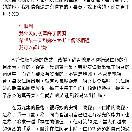
的結尾，我相信你還是有勝算的，畢竟，說正格的，你是男主
角！XD
仁順啊
我今天向初雪許了個願
希望某一天和妳在大街上偶然相遇
我可以認出妳
不管仁順怎樣的偽裝、改變，尚吾總是不會錯過仁順的任
何出現，真的，從第一集到第十集，看哪次仁順出現在尚吾的
鏡頭中，而尚吾卻沒有發現的，不管是地鐵， 不管是電視
台，每次仁順出現，就有股氣壓顯示：尚吾要登場啦！當仁順
決心朝演藝圈發展後，擔任主持工作的仁順濃妝艷抹，掩蓋住
了原本的真善美，但尚吾還是 能夠輕易認出仁順。
在第九集的最後，很巧妙的安排「改變」，仁順的改變，
是為了爭一口氣，為了向尚吾證明自己也是有發光的能力，也
是為了追求一種「存在的價值」，但可笑的 是，當人們越來
越強烈的「愛」，關注在仁順身上時，仁順卻必須將自己的過