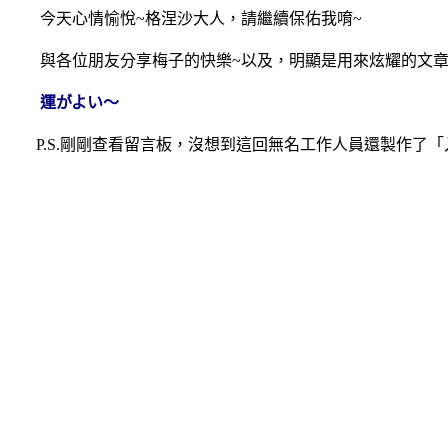
今天心情愉悅~格涅沙大人，請繼續保佑我唷~
與各位朋友分享梅子的快樂~以及，明顯是用來炫耀的文章
運がよい～
P.S.剛剛查看留言板，沒想到這回無名工作人員還製作了「