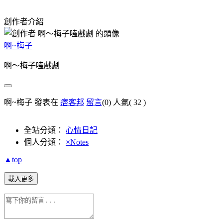
創作者介紹
啊~梅子
啊～梅子嗑戲劇
啊~梅子 發表在
痞客邦
留言
(0)
人氣(
32
)
全站分類：
心情日記
個人分類：
×Notes
▲top
載入更多