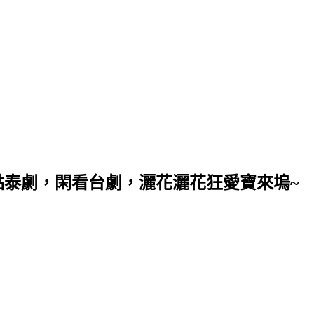
點泰劇，閑看台劇，灑花灑花狂愛寶來塢~