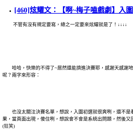
[460]炫耀文：【啊~梅子嗑戲劇】
不管有沒有規定要寫，總之一定要來炫耀就是了！↓↓↓↓
哈哈，快樂的不得了~居然還能擠進決賽耶，感謝天感謝地
呢？兩字來形容：
也沒太關注決賽名單，想說，入圍初選就很爽咧，還不是看
果，當頁面出現，傻住咧，想說會不會是系統出問題，然後又回
(狂笑)