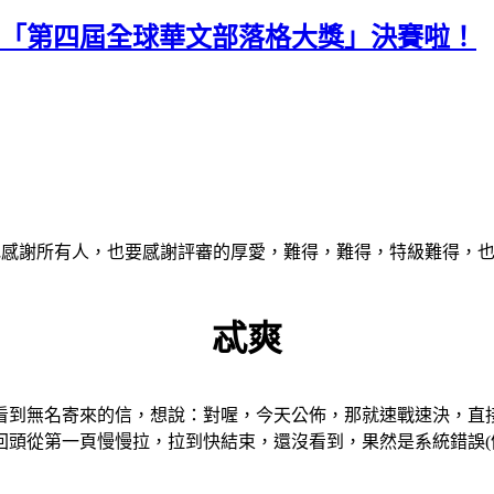
入圍「第四屆全球華文部落格大獎」決賽啦！
感謝所有人，也要感謝評審的厚愛，難得，難得，特級難得，也
忒爽
到無名寄來的信，想說：對喔，今天公佈，那就速戰速決，直接
頭從第一頁慢慢拉，拉到快結束，還沒看到，果然是系統錯誤(儍