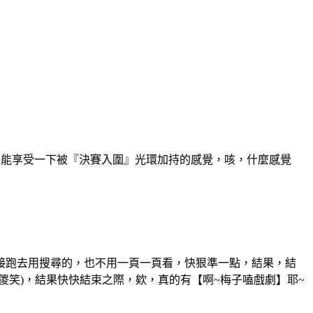
能享受一下被『決賽入圍』光環加持的感覺，咳，什麼感覺
跑去用搜尋的，也不用一頁一頁看，快狠準一點，結果，結
笑)，結果快快結束之際，欸，真的有【啊~梅子嗑戲劇】耶~