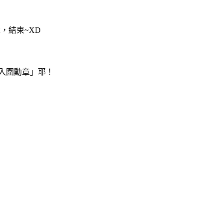
，結束~XD
入圍勳章」耶！