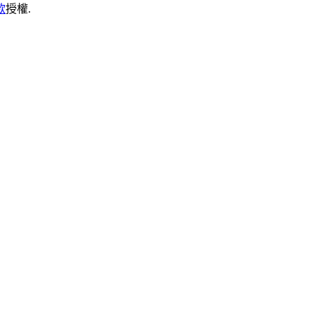
款
授權.