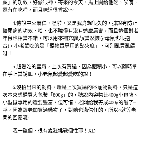
蘇」的功效，好像很神，寄來的今天，馬上開給他吃，唉唷，
還有在吃哩，而且味道很香說~~
4.傳說中火麻仁，嘿啦，又是我肖想很久的，據說有防止
糖尿病的功效，哈，也不曉得有沒有這麼厲害，而且這個對老
年鼠也相當不錯，可以用來補充體力(當然懷孕母鼠也很適
合)，小老鼠吃的是「寵物鼠專用的熟火麻」，可別亂買亂餵
呀！
5.超愛吃的藍莓，上次有買過，因為體積小，可以隨時拿
在手上當誘餌，小老鼠超愛超愛吃的說！
6.沒拍出來的飼料，還是上次買過的PS寵物飼料，只是這
次本來想購買大包裝「800g」的，聽說內容物比400g小包裝、
小型鼠專用的還要豐富，但可惜，老闆給我寄成400g的啦了~
呼，因為跟老闆買過幾次了，對她也滿信任的，所以~就等老
闆的回覆囉~
我一整個，很有瘋狂挑戰個性耶！XD