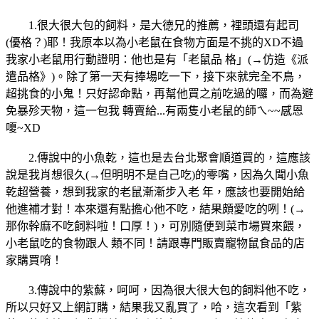
1.很大很大包的飼料，是大德兄的推薦，裡頭還有起司
(優格？)耶！我原本以為小老鼠在食物方面是不挑的XD不過
我家小老鼠用行動證明：他也是有「老鼠品 格」(→仿造《派
遣品格》)。除了第一天有捧場吃一下，接下來就完全不鳥，
超挑食的小鬼！只好認命點，再幫他買之前吃過的囉，而為避
免暴殄天物，這一包我 轉賣給...有兩隻小老鼠的師ㄟ~~感恩
嗄~XD
2.傳說中的小魚乾，這也是去台北聚會順道買的，這應該
說是我肖想很久(→但明明不是自己吃)的零嘴，因為久聞小魚
乾超營養，想到我家的老鼠漸漸步入老 年，應該也要開始給
他進補才對！本來還有點擔心他不吃，結果頗愛吃的咧！(→
那你幹麻不吃飼料啦！口厚！)，可別隨便到菜市場買來餵，
小老鼠吃的食物跟人 類不同！請跟專門販賣寵物鼠食品的店
家購買唷！
3.傳說中的紫蘇，呵呵，因為很大很大包的飼料他不吃，
所以只好又上網訂購，結果我又亂買了，哈，這次看到「紫