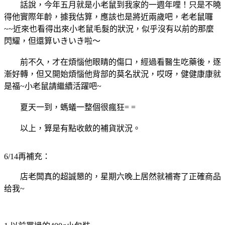
話說，今年五月就是小老鼠到我家的一週年哩！只是不曉
得他實際年齡，據我估算，應該也是將近兩歲吧，老老鼠囉
~~近來也看得出來小老鼠毛髮的狀況，似乎沒有以前的那麼
閃耀，但還算いきいき啦～
前不久，才在煩惱他眼睛的傷口，經過看醫生吃藥後，逐
漸好轉，但又開始煩惱他背部的莫名狀況，哎呀，健健康康就
是福~小老鼠請繼續活躍吧~
夏天一到，螞蟻一整個很瘋狂= =
以上，算是有點收斂的補貨狀況。
6/14再補充：
店老闆真的超誠懇的，星期六晚上居然就補寄了正確商品
给我~