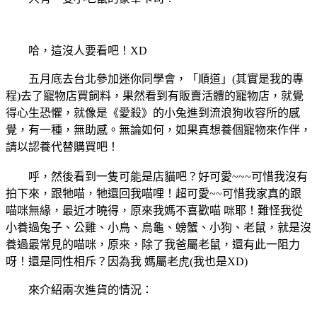
哈，這沒人要看吧！XD
五月底去台北參加迷你同學會，「順道」(其實是我的專
程)去了寵物店買飼料，果然看到有販賣活體的寵物店，就覺
得心生恐懼，就像是《愛殺》的小兔進到流浪狗收容所的感
覺，有一種，無助感。無論如何，如果真想養個寵物來作伴，
請以認養代替購買吧！
呼，然後看到一隻可能是店貓吧？好可愛~~~可惜我沒有
拍下來，跟牠喵，牠還回我喵哩！超可愛~~可惜我家真的跟
喵咪無緣，最近才曉得，原來我媽不喜歡喵 咪耶！難怪我從
小養過兔子、公雞、小鳥、烏龜、螃蟹、小狗、老鼠，就是沒
養過最常見的喵咪，原來，除了我爸屬老鼠，還有此一阻力
呀！還是同性相斥？因為我 媽屬老虎(我也是XD)
來介紹兩次進貨的情況：