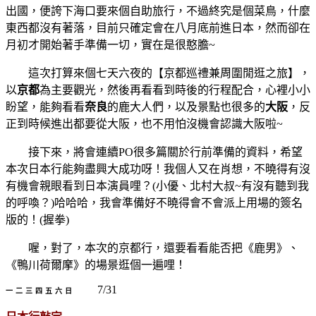
出國，便誇下海口要來個自助旅行，不過終究是個菜鳥，什麼
東西都沒有著落，目前只確定會在八月底前進日本，然而卻在
月初才開始著手準備一切，實在是很憨膽~
這次打算來個七天六夜的【京都巡禮兼周圍閒逛之旅】，
以
京都
為主要觀光，然後再看看到時後的行程配合，心裡小小
盼望，能夠看看
奈良
的鹿大人們，以及景點也很多的
大阪
，反
正到時候進出都要從大阪，也不用怕沒機會認識大阪啦~
接下來，將會連續PO很多篇關於行前準備的資料，希望
本次日本行能夠盡興大成功呀！我個人又在肖想，不曉得有沒
有機會親眼看到日本演員哩？(小優、北村大叔~有沒有聽到我
的呼喚？)哈哈哈，我會準備好不曉得會不會派上用場的簽名
版的！(握拳)
喔，對了，本次的京都行，還要看看能否把《鹿男》、
《鴨川荷爾摩》的場景逛個一遍哩！
7/31
一
二
三
四
五
六
日