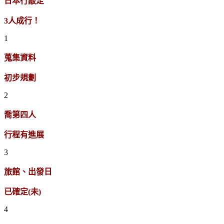
日本行敲定
3人成行！
1
蒐集資料
初步規劃
2
喬第四人
行程有進展
3
旅館、出發日
已確定(未)
4