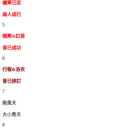
機票已定
兩人成行
5
開票&訂房
皆已成功
6
行程&浴衣
皆已排訂
7
颱風天
大小喬天
8