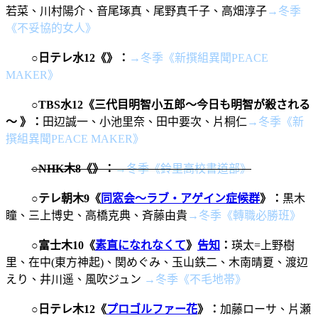
若菜、川村陽介、音尾琢真、尾野真千子、高畑淳子
→冬季
《不妥協的女人》
○
日テレ水12《
》
：
→冬季《新撰組異聞PEACE
MAKER》
○
TBS水12
《
三代目明智小五郎～今日も明智が殺される
～
》
：
田辺誠一、小池里奈、田中要次、片桐仁
→冬季《新
撰組異聞PEACE MAKER》
○
NHK木8
《
》
：
→冬
季《
鈴里高校書道部》
○
テレ朝木9
《
同窓会～ラブ・アゲイン症候群
》：
黒木
瞳、三上博史、高橋克典、斉藤由貴
→冬季《轉職必勝班》
○
富士木10《
素直になれなくて
》
告知
：
瑛太=上野樹
里、在中(東方神起)、関めぐみ、玉山鉄二、木南晴夏、渡辺
えり、井川遥、風吹ジュン
→冬季《不毛地帯》
○
日テレ木12《
プロゴルファー花
》：
加藤ローサ、片瀬