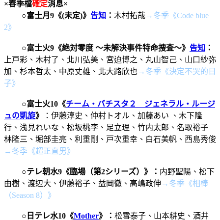
×春季檔
確定
消息×
○
富士月9《
(未定)》
告知
：
木村拓哉
→冬季《Code blue
2》
○
富士火9
《
絶対零度 〜未解決事件特命捜査〜
》
告知
：
上戸彩、木村了、北川弘美、宮迫博之、丸山智己、山口紗弥
加、杉本哲太、中原丈雄、北大路欣也
→冬季《決定不哭的日
子》
○
富士火10《
チーム・バチスタ２ ジェネラル・ルージ
ュの凱旋
》
：
伊藤淳史、仲村トオル、加藤あい 、木下隆
行、浅見れいな、松坂桃李、足立理、竹内太郎、名取裕子
林隆三、堀部圭亮、利重剛、戸次重幸、白石美帆、西島秀俊
→冬季《超正直男》
○
テレ朝
水9《臨場（第2シリーズ）》：
内野聖陽、松下
由樹、渡辺大、伊藤裕子、益岡徹、高嶋政伸
→冬季《相棒
（Season 8）》
○
日テレ水10《
Mother
》：
松雪泰子、山本耕史、酒井