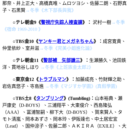
那奈、井上正大、高橋真唯、ムロツヨシ、佐藤二朗、石野真
子、石黒賢
→冬季《
木下部長與我》
○
テレ朝金9《
警視庁失踪人捜査課
》
：
沢村一樹
→冬季
《宿命 1969-2010 》
○
TBS金10
《
ヤンキー君とメガネちゃん
》
：
成宮寛貴、
仲里依紗、室井滋
→冬季《完美小姐進化論》
○
テレ朝金11《
警部補 矢部謙三
》：
生瀬勝久、池田鉄
洋、貫地谷しほり
→冬季《上班族金太郎2》
○
東京金12
《
トラブルマン
》
：
加藤成亮、竹財輝之助、
岩佐真悠子、寺島進
→冬季《
マジすか学園
》(真假學園)
○
TBS土8《
タンブリング
》(Tumbling)：
山本裕典、瀬
戸康史（D-BOYS）、三浦翔平、大東俊介、西島隆弘
（AAA）、冨浦智嗣、柳下大（D-BOYS）、賀来賢人、タ
モト清嵐、岡本あずさ、岡本玲、伊阪達也、中土居宏宜
（Lead）、国仲涼子、佐藤二郎、ＡＫＩＲＡ（EXILE）、大