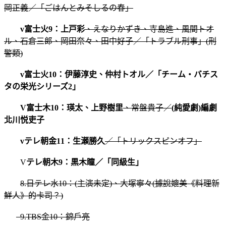
岡正義／「ごはんとみそしるの春」
v富士火9：上戸彩
、えなりかずき、寺島進、風間トオ
ル、石倉三郎、岡田奈々、田中好子／「トラブル刑事」
(刑
警類)
v
富士火10
：伊藤淳史、仲村トオル／「チーム・バチス
タの栄光シリーズ2」
V富士木10：瑛太、上野樹里
、常盤貴子／
(純愛劇)編劇
北川悦吏子
vテレ朝金11：生瀬勝久
／「トリックスピンオフ」
V
テレ朝木9
：
黒木瞳／「同級生」
8.
日テレ水10：(主演未定)、大塚寧々(據說媲美《料理新
鮮人》的卡司？)
9.TBS金10：錦戶亮