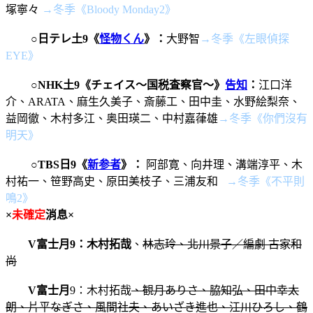
塚寧々
→冬季《Bloody Monday2》
○
日テレ土9《
怪物くん
》：
大野智
→冬季《左眼偵探
EYE》
○
NHK土9《チェイス～国税査察官～》
告知
：
江口洋
介、ARATA
、麻生久美子、斎藤工、田中圭、水野絵梨奈、
益岡徹、木村多江、奥田瑛二、
中村嘉葎雄
→冬季《你們沒有
明天》
○
TBS日9《
新参者
》：
阿部寛、向井理、溝端淳平、木
村祐一、笹野高史、原田美枝子、三浦友和
→冬季《不平則
鳴2》
×
未確定
消息×
V
富士月9
：木村拓哉
、
林志玲、北川景子／編劇 古家和
尚
V富士月
9：
木村拓哉
、観月ありさ、脇知弘、田中幸太
朗、片平なぎさ、風間社夫、あいざき進也、江川ひろし、鶴