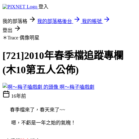
登入
我的部落格
我的部落格後台
我的帳號
登出
＊Trace
偶像明星
[721]2010年春季檔追蹤專欄
(木10第五人公佈)
啊～梅子嗑戲劇
16年前
春季檔來了，
春天來了~~
嗯，不虧是一年之始的氣魄！