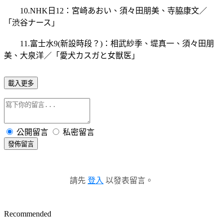
10.NHK日12：
宮崎あおい、須々田朋美、寺脇康文／
「渋谷ナース」
11.富士水9(新設時段？)：
相武紗季、堤真一、須々田朋
美、大泉洋／「愛犬カスガと女獣医」
載入更多
公開留言
私密留言
發佈留言
請先
登入
以發表留言。
Recommended