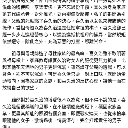
交予招贅的丈夫，伸出保養得當的纖手拿錢，出一張毒死人不
償命的嘴使喚，享樂奢侈，更不忘過份干預，喜久治身為家族
第五代繼承者，對外風光，對內卻備受壓抑，弘子的離開為引
線，父親的死點燃了喜久治的決心，喜久治以女色來掩飾他的
振作，當祖母還以為喜久治還是任她拿捏的棋子，喜久治卻已
經一步步走進經營核心，以退為進抵抗祖母的操弄，當然規矩
依然遵守，除此之外，充滿惡意的打壓，恕難崇命。
祖母與母親締造了母性家族的最高峰，喜久治雖不敢明著
與祖母槓上，家庭教育讓喜久治對女人的服從更無力抵擋，比
起其他花天酒地的男子更是沉溺，雖然謹守父親的遺囑，可以
貪色，卻不可以沉淪，可是喜久治只要一對上口味，就開始暈
頭轉向，因為家庭的女霸，和喜久治的反抗心理，讓他一而在
放縱自己的欲望。
雖然對於喜久治的博愛很不以為意，但不得不說的是，喜
久治是個很稱職的旦那，在不破壞船廠規矩下，穩固家族基
業，更盡其所能的照顧各個妾室，即便戰火連天，也從未捨棄
跟隨他的女子，激情過後，情義深存，完全扛起責任的男子
漢。