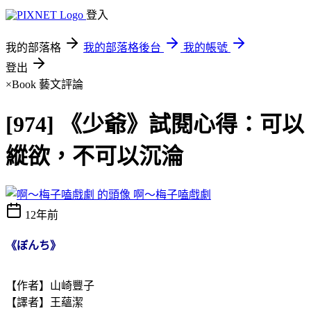
登入
我的部落格
我的部落格後台
我的帳號
登出
×Book
藝文評論
[974] 《少爺》試閱心得：可以
縱欲，不可以沉淪
啊～梅子嗑戲劇
12年前
《
ぼんち》
【作者】
山崎豐子
【譯者】
王蘊潔