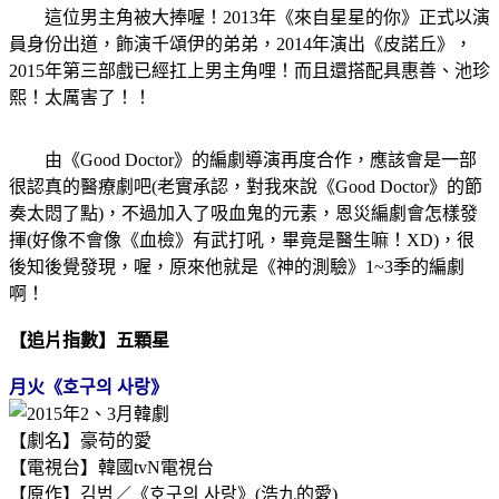
這位男主角被大捧喔！2013年《來自星星的你》正式以演
員身份出道，飾演千頌伊的弟弟，2014年演出《皮諾丘》，
2015年第三部戲已經扛上男主角哩！而且還搭配具惠善、池珍
熙！太厲害了！！
由《Good Doctor》的編劇導演再度合作，應該會是一部
很認真的醫療劇吧(老實承認，對我來說《Good Doctor》的節
奏太悶了點)，不過加入了吸血鬼的元素，恩災編劇會怎樣發
揮(好像不會像《血檢》有武打吼，畢竟是醫生嘛！XD)，很
後知後覺發現，喔，原來他就是《神的測驗》1~3季的編劇
啊！
【追片指數】五顆星
月
火《호구의 사랑》
【劇名】豪苟的愛
【電視台】韓國tvN電視台
【原作】김범／《호구의 사랑》(浩九的愛)