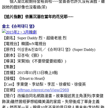
個人是比較期待金裕貞啦~~~金喜善也許久沒有演戲，雖
說她的戲好像也沒看過(茶)
【追片指數】依舊沉溺在當年的花兒耶~~~
金土《슈퍼대디 열》
【劇名】Super Daddy
烈
、超級老爸 烈
【電視台】韓國
tvN
電視台
【原作】이상훈&진효미
／《슈퍼대디 열》(
Super Daddy
)
【劇本】김경세(《狼》)
【導演】宋賢旭(《不要戀愛要結婚》)
【集數】
【首播】2015年03月13日晚上8點
【接檔】《Heart to Heart》
【Cast】李東健、李幼梨、李蕊
、
徐睿知、徐俊英
【官網】
giftmap.interest.me/View/2969
【簡介】改編自同名網路漫畫，故事描述男主角漢列(李東健
飾演)雖然曾經夢想組織美滿的家庭，失戀後成了單身主義
者，然而某一天，睽違10年不見的昔日戀人車未來(李幼梨 飾