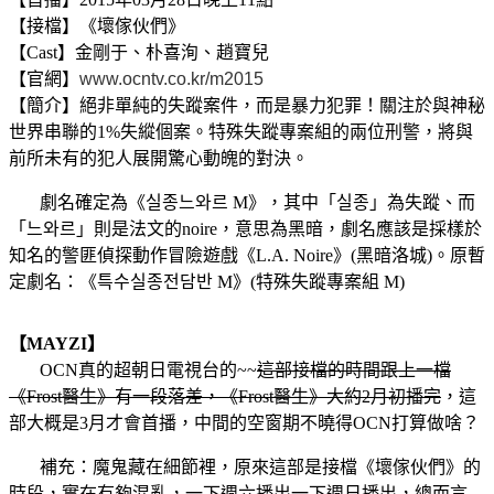
【接檔】《壞傢伙們》
【Cast】金剛于、朴喜洵、趙寶兒
【官網】
www.ocntv.co.kr/m2015
【簡介】絕非單純的失蹤案件，而是暴力犯罪！關注於與神秘
世界串聯的1%失縱個案。特殊失蹤專案組的兩位刑警，將與
前所未有的犯人展開驚心動魄的對決。
劇名確定為《실종느와르 M》，其中「실종」為失蹤、而
「느와르」則是法文的noire，意思為黑暗，劇名應該是採樣於
知名的警匪偵探動作冒險遊戲《L.A. Noire》(黑暗洛城)。原暫
定劇名：《특수실종전담반 M》(
特殊失蹤專案組 M
)
【MAYZI】
OCN真的超朝日電視台的~~
這部接檔的時間跟上一檔
《Frost醫生》有一段落差，
《
Frost醫生》大約2月初播完
，這
部大概是3月才會首播，中間的空窗期不曉得OCN打算做啥？
補充：魔鬼藏在細節裡，原來這部是接檔《壞傢伙們》的
時段，實在有夠混亂，一下週六播出一下週日播出，總而言