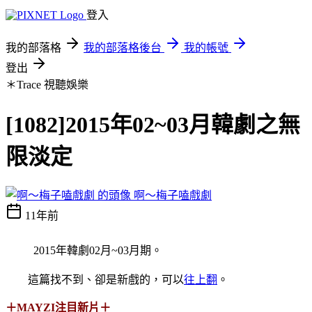
登入
我的部落格
我的部落格後台
我的帳號
登出
＊Trace
視聽娛樂
[1082]2015年02~03月韓劇之無
限淡定
啊～梅子嗑戲劇
11年前
2015年韓劇02月~03月期。
這篇找不到、卻是新戲的，可以
往上翻
。
＋MAYZI注目新片＋