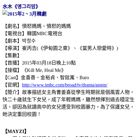
水
木《앵그리맘》
【劇名】憤怒媽媽、憤怒的媽媽
【電視台】韓國MBC電視台
【劇本】박정수
【導演】崔丙吉(《伊甸園之東》、
《
當男人戀愛時
》
)
【集數】
【首播】2015年03月18日晚上10點
【接檔】《
Kill Me, Heal Me
》
【Cast】金喜善、金裕貞、智鉉寓、Baro
【官網】
http://www.imbc.com/broad/tv/drama/angm/
【簡介】故事描述女主角曹姜喜從學生時期就是個風雲人物，
快二十歲就生下女兒，成了年輕媽媽，雖然想揮別過去穩定生
活，卻因為就讀高中的女兒遭受到校園暴力，為了保護女兒，
她決定重回校園！
【MAYZI】