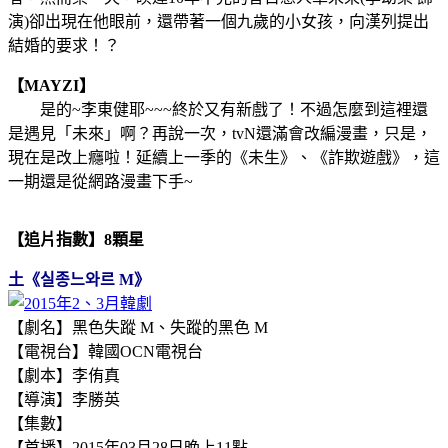
演)卻出現在他眼前，還帶著一個九歲的小女孩，向漢列提出
結婚的要求！？
【MAYZI】
是的~李東健耶~~~終於又有新戲了！不過怎麼到這裡還
是遇見「未來」啊？再說一次，
tvN還滿會改編漫畫，只是，
現在是改上癮啦！延續上一季的《未生》、《詐欺遊戲》，這
一期還是從網路漫畫下手~
【追片指數】8顆星
土《실종느와르 M》
【劇名】黑色失蹤 M、
失蹤的黑色 M
【電視台】韓國OCN電視台
【劇本】李侑真
【導演】李勝英
【集數】
【首播】2015年03月28日晚上11點