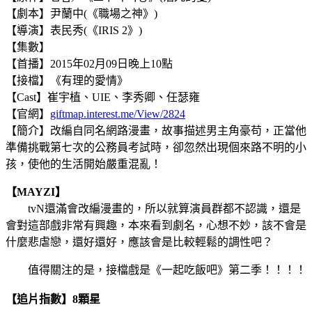
【劇本】尹蘭中(《職場之神》)
【導演】表民秀(《IRIS 2》)
【集數】
【首播】2015年02月09日晚上10點
【接檔】《有理的愛情》
【Cast】崔宇植、UIE、李秀卿、任瑟雍
【官網】
giftmap.interest.me/View/2824
【簡介】改編自同名網路漫畫，故事描述男主角豪苟，正當他
準備挑戰第七次的公務員考試時，卻忽然出現個來路不明的小
孩，使他的生活開始嚴重混亂！
【MAYZI】
tvN還滿會改編漫畫的，所以就算演員群都不認識，還是
會對這部戲非常有興趣，本來看到劇名，心想不妙，該不會是
什麼悲虐戀，還好還好，應該會是比較輕鬆的調性吧？
值得關注的是，接檔戲是《一起吃飯吧》第二季！！！！
【追片指數】8顆星