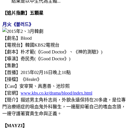
結果是以中生代為主軸...
【追片指數】五顆星
月
火《블러드》
【劇名】Blood
【電視台】韓國KBS2電視台
【劇本】朴才範(《Good Doctor》、
《神的測驗》)
【
導演】奇民秀(《Good Doctor》)
【集數】
【首播】2015年02月16日晚上10點
【接檔】《Healer》
【Cast】安宰賢、具惠善、池珍熙
【官網】
www.kbs.co.kr/drama/blood/index.html
【簡介】描述男主角朴志尚，外貌永遠保持在20多歲，是位專
門治療絕症的吸血鬼外科醫生，一邊壓抑著自己的嗜血念頭，
一邊守護著寶貴生命與正義。
【MAYZI】