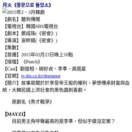
月火《풍문으로 들었소》
【劇名】聽到傳聞
【電視台】韓國SBS電視台
【劇本】鄭成珠(《密會》)
【導演】安畔錫(《密會》)
【集數】
【首播】2015年02月23日晚上10點
【接檔】《Punch》
【Cast】劉俊相、柳好貞、李準、高我星
【官網】
tv.sbs.co.kr/sbsrumor
【簡介】故事是
關於於
享受帝王般的權利，夢想傳承財富與血
統，大韓民國上流社會的黑色諷刺喜劇。
原劇名《秀才戰爭》
【MAYZI】
目前男主角呼聲最高的是李準，但似乎還沒定案？