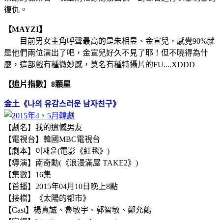
復仇。
【MAYZI】
目前男女主角呼聲最高的是朱相昱、金宣兒，感覺90%就
是他們兩位演出了吧，金宣兒好久不見了耶！但不曉得為什
麼，這部戲有種微妙感，莫名有種特攝片的FU....XDDD
【追片指數】8顆星
金土《나의 유감스러운 남자친구》
【劇名】我的遺憾男友
【電視台】韓國MBC電視台
【劇本】이재윤(電影《紅毯》)
【導演】南奇勳(《浪漫滿屋 TAKE2》)
【集數】16集
【首播】2015年04月10日晚上8點
【接檔】《太陽的都市》
【Cast】楊真誠、魯敏宇、郭智敏、鄭允鶴