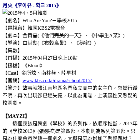
月
火《후아유 - 학교 2015》
【劇名】Who Are You?－學校2015
【電視台】韓國KBS2電視台
【劇本】金賢晶(《他們完美的一天》、《中學生A某》
)
【
導演】白尚勳(《布穀鳥巢》、《秘密》)
【集數】
【首播】2015年04月27日晚上10點
【接檔】《Blood》
【Cast】金所炫、南柱赫、陸星材
【官網】
www.kbs.co.kr/drama/school2015/
【簡介】故事就讀江南地區名門私立高中的女主角，忽然行蹤
不明，再次出現卻已經失憶，以此為開端，上演感性又懸疑的
校園劇。
【MAYZI】
這個應該是韓劇《學校》的系列作，依順序推斷，2013年
的《學校2013》(張娜拉)是第四部，本劇則為系列第五部。只
是為什麼會忽然跳一個劇名，大概是因為增加了懸疑題材？