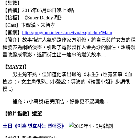
【集數】
【首播】2015年05月08日晚上8點
【接檔】《Super Daddy
烈
》
【Cast】卞耀漢、宋智孝
【官網】
http://program.interest.me/tvn/exgirlclub?Main
【簡介】故事描述人氣網路作家方明修，將自己與前女友的種
種發表為網路漫畫，引起了電影製作人金秀珍的關住，想將漫
畫改編成電影，遂而衍生出一連串的爆笑故事....
【MAYZI】
男主角不熟，但知道他演出過的《未生》(也有客串《血
檢2》)，女主角很熟...(小聲說：導演的《韓國小姐》步調很
慢...)
補充：(小聲說)看完預告，好像更不感興趣...
【追片指數】遠望
土日《이혼 변호사는 연애중》