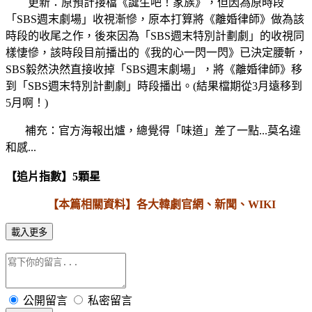
更新：原預計接檔《誕生吧！家族》，但因為原時段
「SBS週末劇場」收視漸慘，原本打算將《離婚律師》做為該
時段的收尾之作，後來因為「SBS週末特別計劃劇」的收視同
樣悽慘，該時段目前播出的《我的心一閃一閃》已決定腰斬，
SBS毅然決然直接收掉「SBS週末劇場」，將《離婚律師》移
到「SBS週末特別計劃劇」時段播出。(結果檔期從3月遠移到
5月啊！)
補充：官方海報出爐，總覺得「味道」差了一點...莫名違
和感...
【追片指數】5顆星
【本篇相關資料】各大韓劇官網、新聞、WIKI
載入更多
公開留言
私密留言