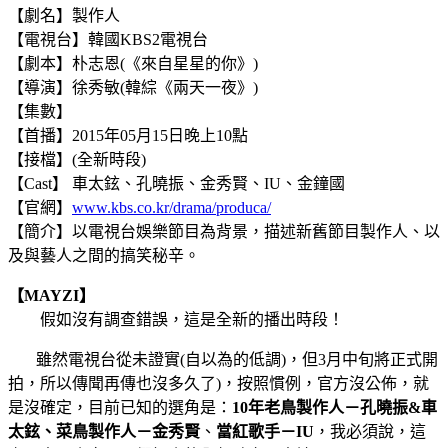
【劇名】製作人
【電視台】韓國
KBS2
電視台
【劇本】朴志恩(《來自星星的你》)
【導演
】徐秀敏(韓綜《兩天一夜》)
【
集數】
【首播】2015年05月15日晚上10點
【接檔】(全新時段)
【Cast】 車太鉉、孔曉振、金秀賢、IU
、
金鐘國
【官網】
www.kbs.co.kr/drama/produca/
【簡介】以電視台娛樂節目為背景，描述新舊節目製作人、以
及與藝人之間的搞笑秘辛。
【MAYZI】
假如沒有調查錯誤，這是全新的播出時段！
雖然電視台從未證實(自以為的低調)，但3月中旬將正式開
拍，所以傳聞再傳也沒多久了)，按照慣例，官方沒公佈，就
是沒確定，目前已知的選角是：
10年老鳥製作人－孔曉振&車
太鉉、菜鳥製作人－金秀賢
、
當紅歌手－IU
，我必須說，這