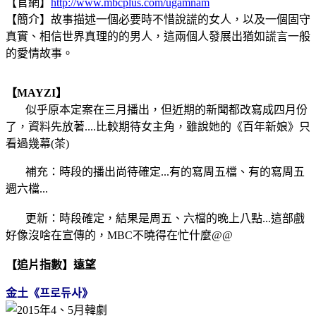
【官網】
http://www.mbcplus.com/ugamnam
【簡介】故事描述一個必要時不惜說謊的女人，以及一個固守
真實、相信世界真理的的男人，這兩個人發展出猶如謊言一般
的愛情故事。
【MAYZI】
似乎原本定案在三月播出，但近期的新聞都改寫成四月份
了，資料先放著....比較期待女主角，雖說她的《百年新娘》只
看過幾幕(茶)
補充：時段的播出尚待確定...有的寫周五檔、有的寫周五
週六檔...
更新：時段確定，結果是周五、六檔的晚上八點...這部戲
好像沒啥在宣傳的，MBC不曉得在忙什麼@@
【追片指數】遠望
金土《프로듀사》