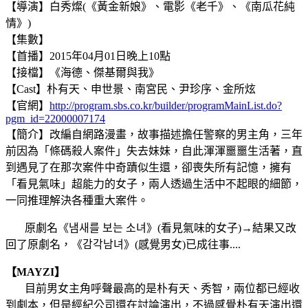
【導演】白秀燦(《黃金新娘》、電影《老千》、《南瓜花純
情》)
【集數】
【首播】2015年04月01日晚上10點
【接檔】《海德、傑基爾與我》
【Cast】朴有天、申世景、南宮民
、
尹珍序、金所炫
【官網】
http://program.sbs.co.kr/builder/programMainList.do?
pgm_id=22000007174
【簡介】改編自網路漫畫，故事描述擔任警察的男主角，三年
前因為「條碼殺人案件」失去妹妹，自此渾渾噩噩生活著，直
到遇見了在那次案件中奇蹟似生還，卻喪失所有記憶，擁有
「看見氣味」超能力的女子，兩人透過生活中不起眼的細節，
一同推理解決各種重大案件。
原劇名《냄새를 보는 소녀》(看見氣味的女子)→結果又改
回了原劇名，《감각남녀》(感覺男女)已成往事....
【MAYZI】
目前男女主角呼聲最高的是朴有天、秀智，兩位都已經收
到劇本，但是經紀公司還在討論演出，不過感覺朴有天演出還