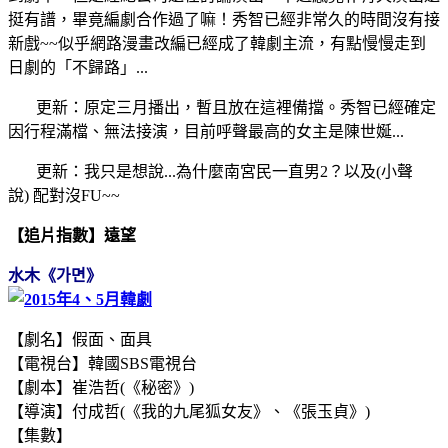
挺有譜，畢竟編劇合作過了嘛！秀智已經非常久的時間沒有接
新戲~~似乎網路漫畫改編已經成了韓劇主流，有點慢慢走到
日劇的「不歸路」...
更新：原定三月播出，暫且放在這裡備擋。
秀智
已經確定
因行程滿檔、無法接演，目前呼聲最高的女主是陳世娫...
更新：我只是想說...為什麼南宮民一直男2？以及(小聲
說)
配對沒FU~~
【追片指數】遠望
水
木《가면》
【劇名】假面、面具
【電視台】韓國SBS電視台
【劇本】崔浩哲(《秘密》)
【導演】付成哲(《我的九尾狐女友》、《張玉貞》)
【集數】