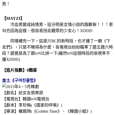
男！
【MAYZI】
冷血男變成純情男，這分明是言情小說的路數嘛！！！恩
勾也因為這樣，很容易拐走觀眾的少女心！XDDD
同場補充一下，這是JTBC的新時段，也才播了一齣《下
女們》，只是不曉得為什麼，各電視台紛紛瞄準了週五週六時
段？感覺是為了跟
tvN比拼一下(雖然tvN這個時段的收視率不
優XDDD)
【追片指數】8顆星
金土
《구여친클럽》
【劇名】前女友俱樂部
【電視台】韓國
tvN
電視台
【劇本】李珍梅(《國家的呼喚》)
【導演】權錫璋(《Golden Time》、《韓國小姐》)