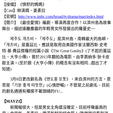
【接檔】《憤怒的媽媽》
【Cast】柳演錫、姜素拉
【官網】
http://www.imbc.com/broad/tv/drama/man/index.html
【簡介】《最佳愛情》編劇、導演再度合作！以濟州島為故事
舞台，描述遠離塵囂的年輕男女所發展出的羅曼史~~
제주도 개츠비，「
제주도」
是
濟州島，南韓最大的島嶼，
「
개츠비
」是蓋茲比，應該是取用自美國作家法蘭西斯·史考
特·基·費茲傑羅的短篇小說《The Great Gatsby》(了不起的蓋茲
比、大亨小傳)，曾於2013年翻拍為電影，由李奧納多·狄卡皮
歐主演。(至於跟《大亨小傳》的概念有沒有相同...戲出了才
知道)
3月8日更改劇名為《맨도롱 또똣》，來自濟州的方言，意
思是「기분 좋게 따뜻한」(心情舒暢)，不管是之前劇名、目前
的劇名通通有種摸不著頭緒的FU...
【MAYZI】
新聞報很大，但是男女主角還沒確定，目前呼聲最高的