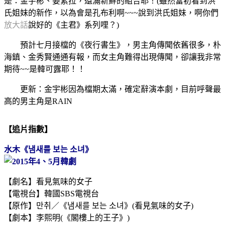
是：金宇彬、姜素拉，還滿新鮮的組合耶！(雖然當初看到洪
氏姐妹的新作，以為會是孔布利啊~~~說到洪氏姐妹，啊你們
放大話
說好的《主君》系列哩？)
預計七月接檔的《夜行書生》，男主角傳聞依舊很多，朴
海鎮、金秀賢通通有報，而女主角難得出現傳聞，卻讓我非常
期待~~是韓可露耶！！
更新：金宇彬因為檔期太滿，確定辭演本劇，目前呼聲最
高的男主角是RAIN
【追片指數】
水
木《
냄새를 보는 소녀
》
【劇名】看見氣味的女子
【電視台】韓國SBS電視台
【原作】만취／《냄새를 보는 소녀》(看見氣味的女子)
【劇本】李熙明(《閣樓上的王子》)