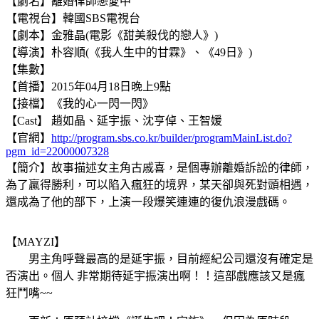
【劇名】離婚律師戀愛中
【電視台】韓國SBS電視台
【劇本】金雅晶(電影《甜美殺伐的戀人》)
【導演】朴容順(《我人生中的甘霖》、《49日》)
【集數】
【首播】2015年04月18日晚上9點
【接檔】《我的心一閃一閃》
【Cast】 趙如晶、延宇振、沈亨倬、王智媛
【官網】
http://program.sbs.co.kr/builder/programMainList.do?
pgm_id=22000007328
【簡介】故事描述女主角古戚喜，是個專辦離婚訴訟的律師，
為了贏得勝利，可以陷入瘋狂的境界，某天卻與死對頭相遇，
還成為了他的部下，上演一段爆笑連連的復仇浪漫戲碼。
【MAYZI】
男主角呼聲最高的是延宇振，目前經紀公司還沒有確定是
否演出。個人 非常期待延宇振演出啊！！這部戲應該又是瘋
狂鬥嘴~~