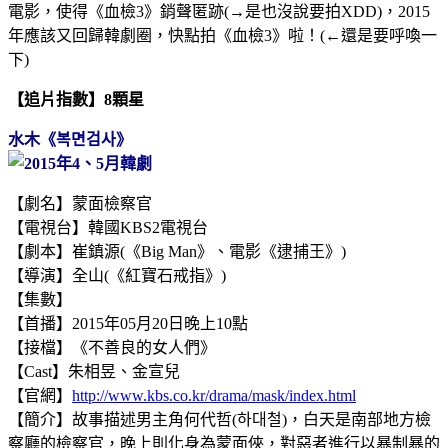
電影，使得《血檢3》銷聲匿跡(→是也沒說要拍XDD)，2015
年應該又回歸韓劇圈，快點拍《血檢3》啦！(←還是要呼喚一
下)
【追片指數】8顆星
水
木《복면검사》
【劇名】蒙面檢察官
【電視台】韓國KBS2電視台
【劇本】崔鎮源(《Big Man》、電影《逮捕王》)
【導演】全山(《紅寶石戒指》)
【集數】
【首播】2015年05月20日晚上10點
【接檔】《不善良的女人們》
【Cast】
朱相昱、金宣兒
【官網】
http://www.kbs.co.kr/drama/mask/index.html
【簡介】故事描述男主角何代哲(하대철)，白天是南部地方檢
察廳的檢察官，晚上則化身為蒙面俠，對惡者進行以暴制暴的