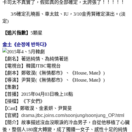
卡司太不真實了，假如真的全部確定，太誇張了！！！！！
3/9確定孔曉振、車太鉉、IU，3/10金秀賢確定演出。(淡
定)
【追片指數】
5顆星
金土《순정에 반하다》
【劇名】著迷純情、為純情著迷
【電視台】韓國JTBC電視台
【劇本】鄭敬淏(《無情都市》、《House, Mate》)
【導演】尹賢旻(《無情都市》、《House, Mate》)
【集數】
【首播】2015年04月03日晚上10點
【接檔】《下女們》
【Cast】鄭敬淏、金素妍、尹賢旻
【官網】
drama.jtbc.joins.com/soonjung/soonjung_OP.html
【簡介】故事描述沒血沒眼淚的冷血男子，自從他移植了心臟
後，整個人180度大轉變，成了獨鍾一女子、感性十足的純情