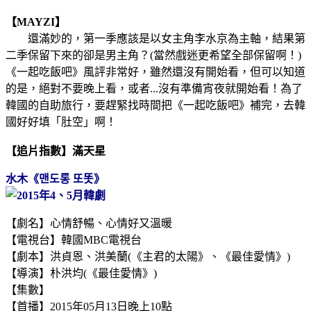
【MAYZI】
還滿妙的，第一季應該是以女主角李水京為主軸，結果第
二季保留下來的卻是男主角？(當然戲迷更希望全部保留啊！)
《一起吃飯吧》風評非常好，雖然還沒有開始看，但可以知道
的是，絕對不要晚上看，或者...沒有準備宵夜就開始看！為了
韓國的自助旅行，要趕緊找時間把《一起吃飯吧》補完，去韓
國好好填「肚空」啊！
【追片指數】滿天星
水
木《맨도롱 또똣》
【劇名】心情舒暢、心情好又溫暖
【電視台】韓國MBC電視台
【劇本】洪貞恩、洪美蘭(《主君的太陽》、《最佳愛情》)
【導演】朴洪均(《最佳愛情
》
)
【集數】
【首播】2015年05月13日晚上10點