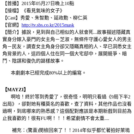
【首播】2015年05月27日晚上10點
【接檔】《看見氣味的女子》
【Cast】秀愛、朱智勳、延政勳、柳仁英
【官網】
http://tv.sbs.co.kr/2015mask
【簡介】據說，見到與自己相似的人就會死...故事描述隱藏真
實身分嫁入豪門的女主角－芝淑，無條件守護心愛女人的男主
角－民友，調查女主角身分卻又隱瞞真相的人、早已洞悉女主
角背景的人，這四個人住在同一個大宅邸中，展開競爭、暗
鬥、陰謀和復仇的謎樣故事。
本劇劇本已經完成80%以上的編寫。
【MAYZI】
啊哈！終於等到秀愛了，很奇怪，明明只看過《9局下半2
出局》，卻對她有種莫名的喜歡，查了資料，其他作品也沒看
過啊，到底哪來的熟悉感？這個配對應該是本期新戲到目前為
止我喜歡的！很有FU啊！！！希望劇情不會太重....
補充：(驚喜)閔檢回來了！！2014年似乎都忙著拍好萊塢