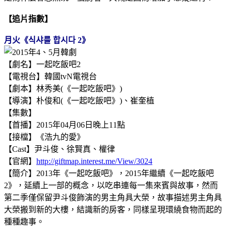
【追片指數】
月
火《식샤를 합시다 2》
【劇名】一起吃飯吧2
【電視台】韓國tvN電視台
【劇本】林秀美
(《一起吃飯吧》)
【導演】朴俊和
(《一起吃飯吧》)
、崔奎植
【集數】
【首播】2015年04月06日晚上11點
【接檔】《浩九的愛》
【Cast】尹斗俊、徐賢真、權律
【官網】
http://giftmap.interest.me/View/3024
【簡介】2013年《一起吃飯吧》，2015年繼續《一起吃飯吧
2》，延續上一部的概念，以吃串連每一集來賓與故事，然而
第二季僅保留尹斗俊飾演的男主角具大榮，故事描述男主角具
大榮搬到新的大樓，結識新的房客，同樣呈現環繞食物而起的
種種趣事。