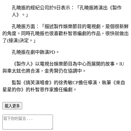
孔曉振的經紀公司於
9
日表示：「孔曉振將演出《製作
人》。」
孔曉振方面：「描述製作娛樂節目的電視劇，是個很新鮮
的角度。同時孔曉振也很喜歡朴智恩編劇的作品，很快就做出
了
(
接演
)
決定。」
孔曉振在劇中飾演
PD
。
《製作人》以電視台娛樂節目為中心而展開的故事。
IU
與車太鉉也將合演，金秀賢仍在協調中。
監製《搞笑演唱會》的徐秀敏
CP
擔任導演，執筆《來自
星星的你》的朴智恩作家擔任編劇。
載入更多