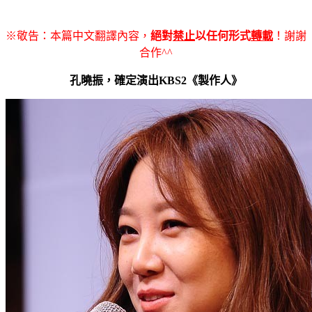
※敬告：本篇中文翻譯內容，
絕對
禁止
以任何形式
轉載
！謝謝
合作^^
孔曉振，確定演出KBS2《製作人》