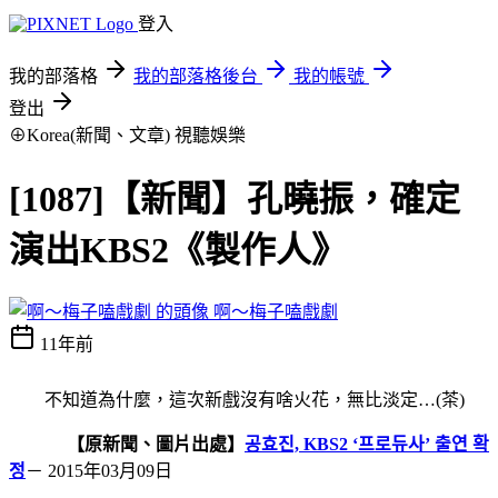
登入
我的部落格
我的部落格後台
我的帳號
登出
⊕Korea(新聞、文章)
視聽娛樂
[1087]【新聞】孔曉振，確定
演出KBS2《製作人》
啊～梅子嗑戲劇
11年前
不知道為什麼，這次新戲沒有啥火花，無比淡定
…(茶)
【原新聞、圖片出處】
공효진, KBS2 ‘프로듀사’ 출연 확
정
－ 2015年03月09日