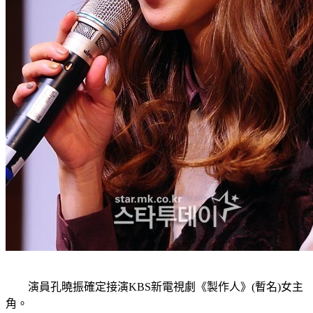
演員孔曉振確定接演
KBS
新電視劇《製作人》
(
暫名
)
女主
角。