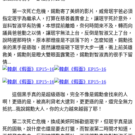
第一次死亡危機，錫勳寄了美妍的影片，威脅珉宇爸必須
指定珉宇為繼承人，打算在慈善義賣會上，讓珉宇死於意外，
豈料智淑早有防備，本想提前離婚，奈何時間來不及，轉而向
議員爸爸動之以情，讓珉宇無法上台，反倒是智淑又上了台，
說時遲那時快，原本那燈座是不該落下的，怎麼知道，錫勳找
來的黑手是遜咖，居然讓燈座砸下珉宇大步一邁，衝上前英雄
救美，錫勳則是瞪大雙眼面露驚恐，錫勳對智淑真的很手下留
情...
這個黑手真的是超級遜咖，完全不像是錫勳會找來的人
啊！更遜的是，被高利貸老大逮到，更更遜的是，還完全無力
抵抗...我說錫勳大人，你的火力越來越弱了耶！
第二次死亡危機，換成美妍阿姊勸退珉宇，但珉宇真是該
死的固執，說什麼也還是要去打獵，而智淑第二時間才知道，