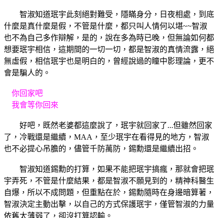
智淑知道珉宇此刻絕對難受，隱瞞身分，日夜相處，到底
什麼是真什麼是假，不管是什麼，都只叫人情何以堪~~智淑
也不為自己多作辯解，是的，說在多為時已晚，但無論如何都
想要珉宇相信，這期間的一切一切，都是智淑的真情流露，絕
無虛假，相信珉宇也是明白的，曾經說過的瞳中影理論，更不
會是騙人的。
你回家吧
我會等你回來
好吧，既然老婆都這麼說了，珉宇就回家了...但雖然回家
了，冷戰還是繼續，MAA，至少珉宇在看得見的地方，智淑
也不必提心吊膽的，儘管千防萬防，錫勳還是繼續出招。
智淑知道錫勳的打算，如果不能把珉宇搞瘋，那就會把珉
宇弄死，不管是什麼結果，都是智淑不願見到的，精神科醫生
自爆，所以不成問題，但重點在於，錫勳隨時在身邊暗算著，
智淑決定主動出擊，以自己的方式保護珉宇，僅管智淑的力量
依舊太薄弱了，卻沒打算認輸。