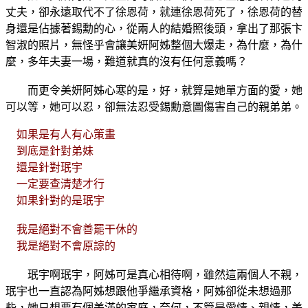
丈夫，卻永遠取代不了徐恩荷，就連徐恩荷死了，徐恩荷的替
身還是佔據著錫勳的心，從兩人的結婚照後頭，拿出了那張卞
智淑的照片，無怪乎會讓美妍阿姊整個大爆走，為什麼，為什
麼，多年夫妻一場，難道就真的沒有任何意義嗎？
而更令美妍阿姊心寒的是，好，就算是她單方面的愛，她
可以等，她可以忍，卻無法忍受錫勳意圖傷害自己的親弟弟。
如果是有人有心策畫
到底是針對弟妹
還是針對珉宇
一定要查清楚才行
如果針對的是珉宇
我是絕對不會善罷干休的
我是絕對不會原諒的
珉宇啊珉宇，阿姊可是真心相待啊，雖然這兩個人不親，
珉宇也一直認為阿姊想跟他爭繼承資格，阿姊卻從未想過那
些，她只想要有個美滿的家庭，奈何，不管是愛情、親情，美