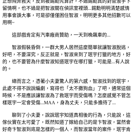
正想飛奔救夫，反到被錫勳先算計，不過錫勳真的對智淑手下
留情啊，也不過是把智淑關在偵訊室裡頭...錫勳明明清楚感情
用事會誤大事，可是卻僅僅困住智淑，明明更多其他招數可以
用啊~
這部戲肯定有汽車廠商贊助，一天到晚飆車的...
智淑假裝昏倒，一群大男人居然這麼簡單就讓智淑脫逃，
好吧，不要深究，反正就是，智淑來到了珉宇打獵的地方，好
的，也不要管為什麼智淑知道珉宇在哪打獵，可能是...有人說
的。
總而言之，憑著小夫妻驚人的第六感，智淑找到的珉宇，
此處不得不說說編劇，寫得也「太不撒狗血」了吧，通常這個
時候，不是應該讓智淑為了救珉宇而受傷嗎？怎麼感覺不管怎
樣珉宇一定會受傷...MAA，身為丈夫，只能多擔待了...
聊到了小夫妻，說說珉宇知道真相後的行為，只能說，這
傢伙實在太可愛了，既然知道了嫁給自己的是卞智淑，當然會
好奇卞智淑到底是怎樣的一個人，而智淑當年的案件，珉宇肯